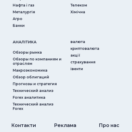
Нафта і газ
Телеком
Металургія
Хімічна
Агро
Банки
АНАЛIТИКА
валюта
криптовалюта
Обзоры рынка
акції
Обзоры по компаниям и
страхування
отраслям
iвенти
Макроэкономика
Обзор облигаций
Прогнозы и стратегия
Технический анализ
Forex аналитика
Технический анализ
Forex
Контакти
Реклама
Про нас