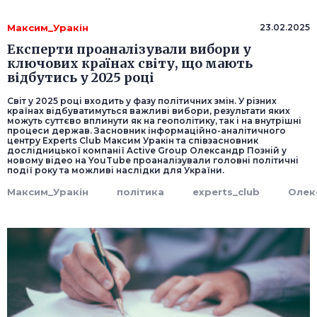
Максим_Уракін
23.02.2025
Експерти проаналізували вибори у
ключових країнах світу, що мають
відбутись у 2025 році
Світ у 2025 році входить у фазу політичних змін. У різних
країнах відбуватимуться важливі вибори, результати яких
можуть суттєво вплинути як на геополітику, так і на внутрішні
процеси держав. Засновник інформаційно-аналітичного
центру Experts Club Максим Уракін та співзасновник
дослідницької компанії Active Group Олександр Позній у
новому відео на YouTube проаналізували головні політичні
події року та можливі наслідки для України.
Максим_Уракін
політика
experts_club
Олек