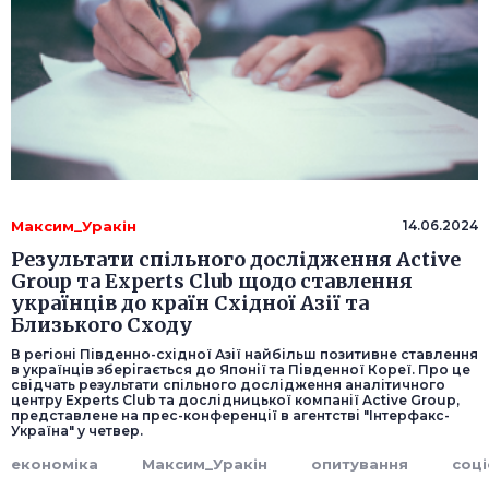
Максим_Уракін
14.06.2024
Результати спільного дослідження Active
Group та Experts Club щодо ставлення
українців до країн Східної Азії та
Близького Сходу
В регіоні Південно-східної Азії найбільш позитивне ставлення
в українців зберігається до Японії та Південної Кореї. Про це
свідчать результати спільного дослідження аналітичного
центру Experts Club та дослідницької компанії Active Group,
представлене на прес-конференції в агентстві "Інтерфакс-
Україна" у четвер.
економіка
Максим_Уракін
опитування
соці