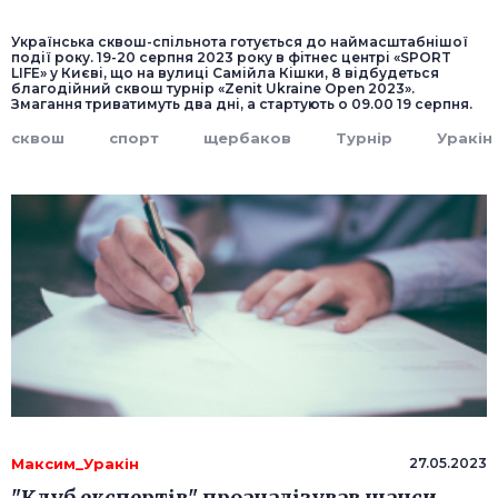
Українська сквош-спільнота готується до наймасштабнішої
події року. 19-20 серпня 2023 року в фітнес центрі «SPORT
LIFE» у Києві, що на вулиці Самійла Кішки, 8 відбудеться
благодійний сквош турнір «Zenit Ukraine Open 2023».
Змагання триватимуть два дні, а стартують о 09.00 19 серпня.
сквош
спорт
щербаков
Турнір
Уракін
Максим_Уракін
27.05.2023
"Клуб експертів" проаналізував шанси