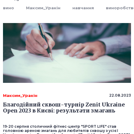
вино
Максим_Уракін
навчання
виноробств
Максим_Уракін
22.08.2023
Благодійний сквош-турнір Zenit Ukraine
Open 2023 в Києві: результати змагань
19-20 серпня столичний фітнес-центр "SPORT LIFE" став
головною ареною змагань для любителів сквошу з усієї