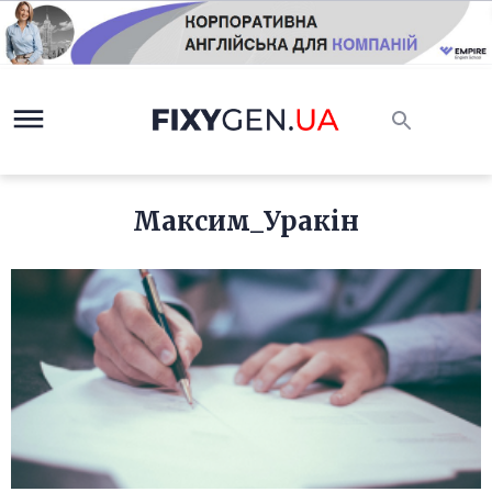
Максим_Уракін