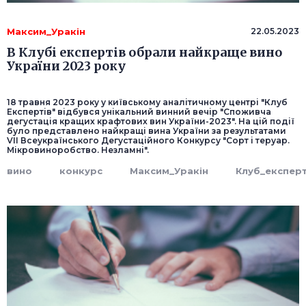
Максим_Уракін
22.05.2023
В Клубі експертів обрали найкраще вино
України 2023 року
18 травня 2023 року у київському аналітичному центрі "Клуб
Експертів" відбувся унікальний винний вечір "Споживча
дегустація кращих крафтових вин України-2023". На цій події
було представлено найкращі вина України за результатами
VII Всеукраїнського Дегустаційного Конкурсу "Сорт і теруар.
Мікровиноробство. Незламні".
вино
конкурс
Максим_Уракін
Клуб_експерт