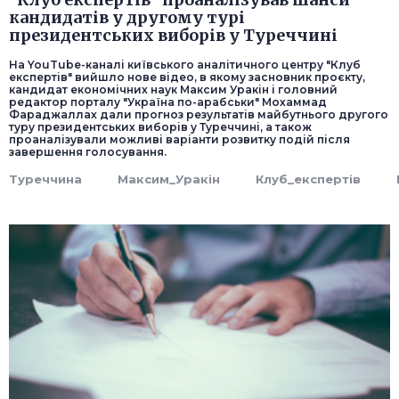
кандидатів у другому турі
президентських виборів у Туреччині
На YouTube-каналі київського аналітичного центру "Клуб
експертів" вийшло нове відео, в якому засновник проєкту,
кандидат економічних наук Максим Уракін і головний
редактор порталу "Україна по-арабськи" Мохаммад
Фараджаллах дали прогноз результатів майбутнього другого
туру президентських виборів у Туреччині, а також
проаналізували можливі варіанти розвитку подій після
завершення голосування.
Туреччина
Максим_Уракін
Клуб_експертів