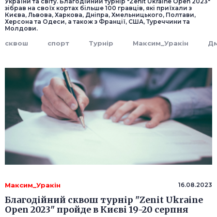
України та світу. Благодійний турнір "Zenit Ukraine Open 2023"
зібрав на своїх кортах більше 100 гравців, які приїхали з
Києва, Львова, Харкова, Дніпра, Хмельницького, Полтави,
Херсона та Одеси, а також з Франції, США, Туреччини та
Молдови.
сквош
спорт
Турнір
Максим_Уракін
Д
Максим_Уракін
16.08.2023
Благодійний сквош турнір "Zenit Ukraine
Open 2023" пройде в Києві 19-20 серпня