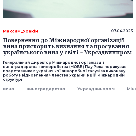
Максим_Уракін
07.04.2023
Повернення до Міжнародної організації
вина прискорить визнання та просування
українського вина у світі - Укрсадвинпром
Генеральний директор Міжнародної організації
виноградарства і виноробства (МОВВ) Пау Рока подякував
представникам української виноробної галузі за виконану
роботу з відновлення членства України в цій міжнародній
структурі
вино
виноградарство
Укрсадвинпром
Мін