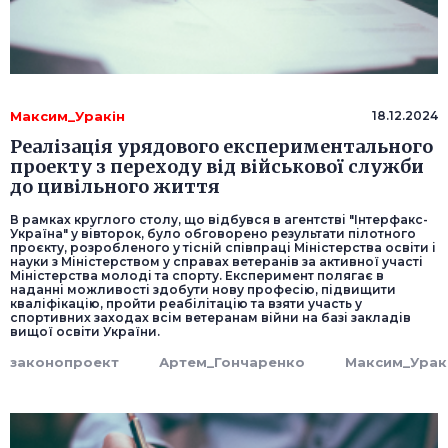
Максим_Уракін
18.12.2024
Реалізація урядового експериментального
проекту з переходу від військової служби
до цивільного життя
В рамках круглого столу, що відбувся в агентстві "Інтерфакс-
Україна" у вівторок, було обговорено результати пілотного
проєкту, розробленого у тісній співпраці Міністерства освіти і
науки з Міністерством у справах ветеранів за активної участі
Міністерства молоді та спорту. Експеримент полягає в
наданні можливості здобути нову професію, підвищити
кваліфікацію, пройти реабілітацію та взяти участь у
спортивних заходах всім ветеранам війни на базі закладів
вищої освіти України.
законопроект
Артем_Гончаренко
Максим_Урак