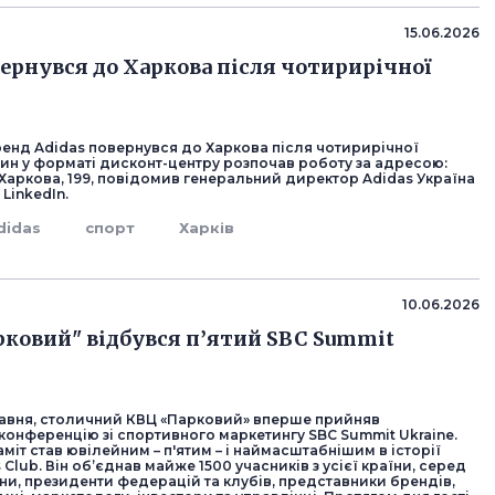
15.06.2026
вернувся до Харкова після чотирирічної
енд Adidas повернувся до Харкова після чотирирічної
зин у форматі дисконт-центру розпочав роботу за адресою:
Харкова, 199, повідомив генеральний директор Adidas Україна
 LinkedIn.
didas
спорт
Харків
10.06.2026
рковий" відбувся п’ятий SBC Summit
травня, столичний КВЦ «Парковий» вперше прийняв
конференцію зі спортивного маркетингу SBC Summit Ukraine.
міт став ювілейним – п'ятим – і наймасштабнішим в історії
 Club. Він об’єднав майже 1500 учасників з усієї країни, серед
ни, президенти федерацій та клубів, представники брендів,