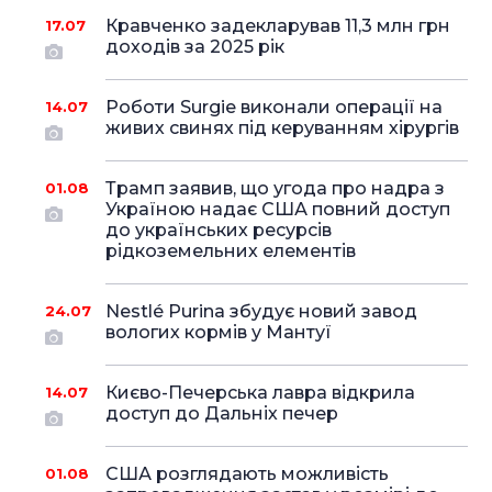
Кравченко задекларував 11,3 млн грн
17.07
доходів за 2025 рік
Роботи Surgie виконали операції на
14.07
живих свинях під керуванням хірургів
Трамп заявив, що угода про надра з
01.08
Україною надає США повний доступ
до українських ресурсів
рідкоземельних елементів
Nestlé Purina збудує новий завод
24.07
вологих кормів у Мантуї
Києво-Печерська лавра відкрила
14.07
доступ до Дальніх печер
США розглядають можливість
01.08