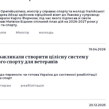
Open4business, міністр у справах спорту та молоді Італійської
реа Абоді здійснив офіційний візит до Львова у супроводі
 Україні Карло Формози, під час якого підписав зі своїм
заві Матвієм Бідним спільний план дій на 2026–2027 роки у
та спорту.
алія
Міністр
молодь
19.04.2026
закликали створити цілісну систему
го спорту для ветеранів
до перемоги: чи готова Україна до системної реабілітації
з спорт
етеран
реабілітація
20.12.2025