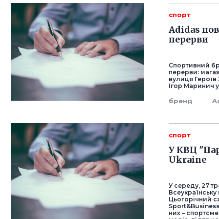
спорт
Adidas по
перерви
Спортивний бр
перерви: мага
вулиця Героїв 
Ігор Маринич у
бренд
A
спорт
У КВЦ "Па
Ukraine
У середу, 27 
Всеукраїнську 
Цьогорічний са
Sport&Business
них – спортсме