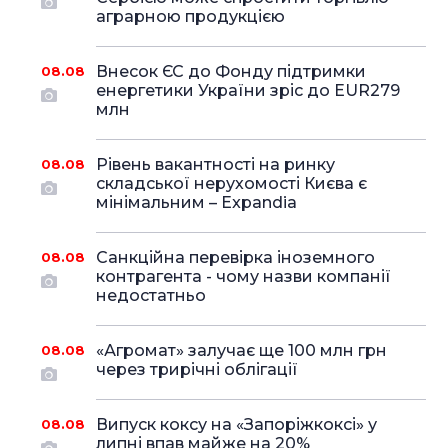
аграрною продукцією
Внесок ЄС до Фонду підтримки
08.08
енергетики України зріс до EUR279
млн
Рівень вакантності на ринку
08.08
складської нерухомості Києва є
мінімальним – Expandia
Санкційна перевірка іноземного
08.08
контрагента - чому назви компанії
недостатньо
«Агромат» залучає ще 100 млн грн
08.08
через трирічні облігації
Випуск коксу на «Запоріжкоксі» у
08.08
липні впав майже на 20%