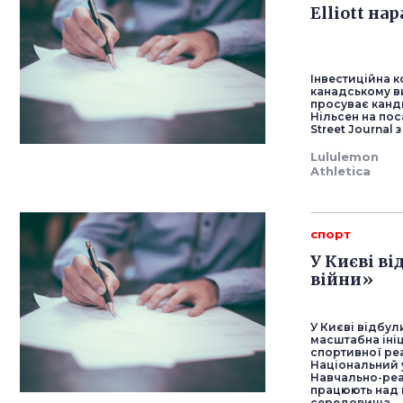
Elliott на
Інвестиційна к
канадському ви
просуває канд
Нільсен на пос
Street Journal
Lululemon
Athletica
спорт
У Києві в
війни»
У Києві відбул
масштабна ініц
спортивної реа
Національний у
Навчально-реа
працюють над 
середовища.