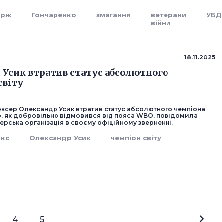
орж
Гончаренко
змагання
ветерани
УБД
війни
18.11.2025
 Усик втратив статус абсолютного
світу
оксер Олександр Усик втратив статус абсолютного чемпіона
го, як добровільно відмовився від пояса WBO, повідомила
ерська організація в своєму офіційному зверненні.
окс
Олександр Усик
чемпіон світу
4
5