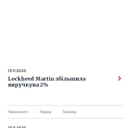
13.11.2020
Lockheed Martin збільшила
виручкуна 2%
Технології
Наука
Технiка
13.11.2020