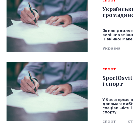
спорт
Українськ
громадянс
Як повідомляє
вирішив зміни
Північної Маке
Україна
спорт
SportOsvi
і спорт
У Києві презе
допомагає абіт
спеціальність 
спорту.
спорт
ст