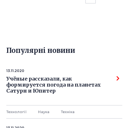
Популярнi новини
13.11.2020
Учёные рассказали, как
формируется погода на планетах
Сатурн и Юпитер
Технології
Наука
Технiка
13.11.2020