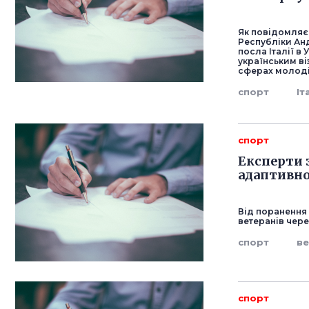
Як повідомляє 
Республіки Анд
посла Італії в
українським ві
сферах молоді 
спорт
Іт
спорт
Експерти 
адаптивно
Від поранення 
ветеранів чере
спорт
в
спорт