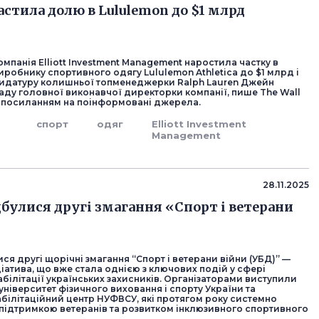
растила долю в Lululemon до $1 млрд
омпанія Elliott Investment Management наростила частку в
робнику спортивного одягу Lululemon Athletica до $1 млрд і
идатуру колишньої топменеджерки Ralph Lauren Джейн
аду головної виконавчої директорки компанії, пише The Wall
 з посиланням на поінформовані джерела.
спорт
одяг
Elliott Investment
Management
28.11.2025
ідбулися другі змагання «Спорт і ветерани
ися другі щорічні змагання “Спорт і ветерани війни (УБД)” —
іатива, що вже стала однією з ключових подій у сфері
білітації українських захисників. Організаторами виступили
ніверситет фізичного виховання і спорту України та
білітаційний центр НУФВСУ, які протягом року системно
підтримкою ветеранів та розвитком інклюзивного спортивного