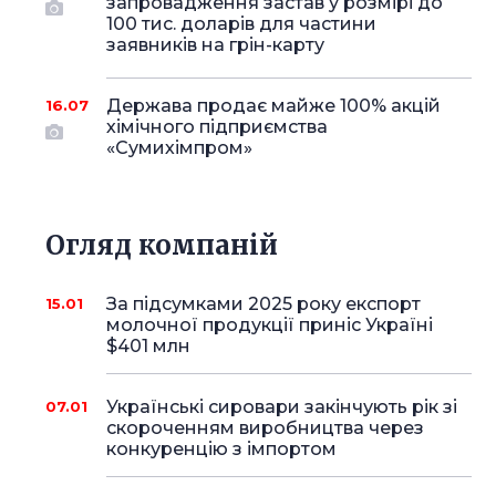
запровадження застав у розмірі до
100 тис. доларів для частини
заявників на грін-карту
Держава продає майже 100% акцій
16.07
хімічного підприємства
«Сумихімпром»
Огляд компаній
За підсумками 2025 року експорт
15.01
молочної продукції приніс Україні
$401 млн
Українські сировари закінчують рік зі
07.01
скороченням виробництва через
конкуренцію з імпортом