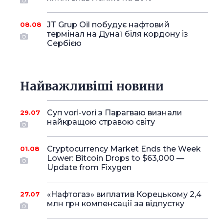
JT Grup Oil побудує нафтовий
08.08
термінал на Дунаї біля кордону із
Сербією
Найважливіші новини
Суп vori-vori з Парагваю визнали
29.07
найкращою стравою світу
Cryptocurrency Market Ends the Week
01.08
Lower: Bitcoin Drops to $63,000 —
Update from Fixygen
«Нафтогаз» виплатив Корецькому 2,4
27.07
млн грн компенсації за відпустку