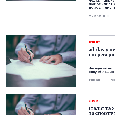
медіа, підприє
знайомилися, 
домовлялися п
маркетинг
спорт
adidas у 
і перевер
Німецький вир
року збільшив 
товар
A
спорт
Італія та 
та спорту 