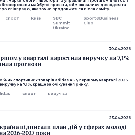
мці, маркетологи, інвестори та управлінці. Протягом дня гості
обговорювали майбутні проєкти, обмінювалися досвідом та
ро співпрацю, яка точно продовжиться після саміту.
спорт
Київ
SBC
Sport&Business
Summit
Club
Ukraine
30.04.2026
першому кварталі наростила виручку на 7,1%
шила прогнози
обник спортивних товарів adidas AG у першому кварталі 2026
виручку на 7,1%, краще за очікування ринку.
didas
спорт
виручка
23.04.2026
Україна підписали план дій у сферах молоді
на 2026-2027 роки