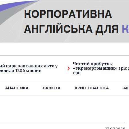
Чистий прибуток
ий парк вантажних авто у
«Укренергомашин» зріс д
овнили 1206 машин
грн
АНАЛIТИКА
ВАЛЮТА
КРИПТОВАЛЮТА
АК
13.07.2026