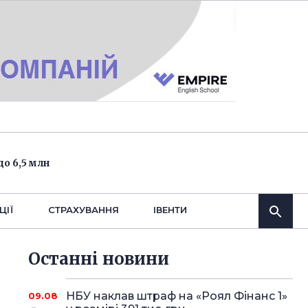
о 6,5 млн
ЦІЇ
СТРАХУВАННЯ
IВЕНТИ
Останнi новини
НБУ наклав штраф на «Роял Фінанс 1»
09.08