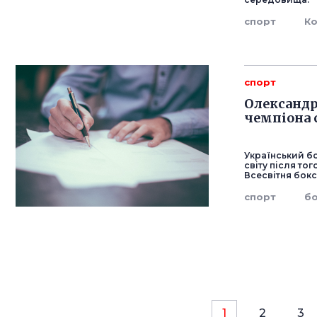
спорт
К
спорт
Олександр
чемпіона 
Український б
світу після то
Всесвітня бокс
спорт
б
1
2
3