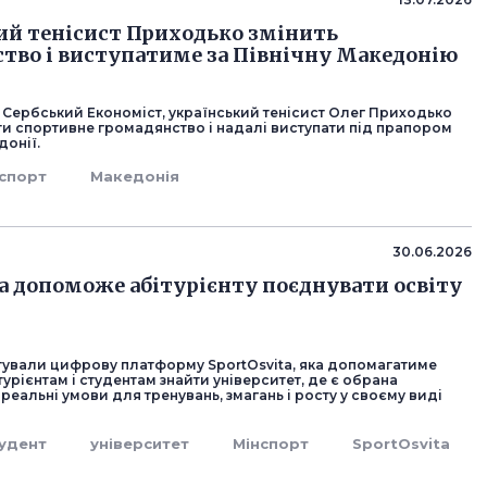
ий тенісист Приходько змінить
тво і виступатиме за Північну Македонію
 Сербський Економіст, український тенісист Олег Приходько
ти спортивне громадянство і надалі виступати під прапором
донії.
спорт
Македонія
30.06.2026
ta допоможе абітурієнту поєднувати освіту
нтували цифрову платформу SportOsvita, яка допомагатиме
урієнтам і студентам знайти університет, де є обрана
і реальні умови для тренувань, змагань і росту у своєму виді
удент
університет
Мінспорт
SportOsvita