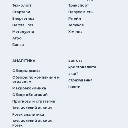
Технології
Транспорт
Стартапи
Нерухомість
Енергетика
Рітейл
Нафта і газ
Телеком
Металургія
Хімічна
Агро
Банки
АНАЛIТИКА
валюта
криптовалюта
Обзоры рынка
акції
Обзоры по компаниям и
страхування
отраслям
iвенти
Макроэкономика
Обзор облигаций
Прогнозы и стратегия
Технический анализ
Forex аналитика
Технический анализ
Forex