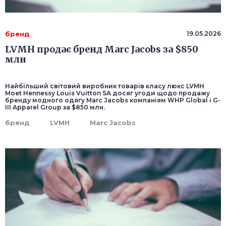
бренд
19.05.2026
LVMH продає бренд Marc Jacobs за $850
млн
Найбільший світовий виробник товарів класу люкс LVMH
Moet Hennessy Louis Vuitton SA досяг угоди щодо продажу
бренду модного одягу Marc Jacobs компаніям WHP Global і G-
III Apparel Group за $850 млн.
бренд
LVMH
Marc Jacobs