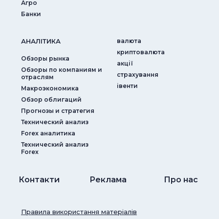
Агро
Банки
АНАЛIТИКА
валюта
криптовалюта
Обзоры рынка
акції
Обзоры по компаниям и
страхування
отраслям
iвенти
Макроэкономика
Обзор облигаций
Прогнозы и стратегия
Технический анализ
Forex аналитика
Технический анализ
Forex
Контакти
Реклама
Про нас
Правила використання матеріалів