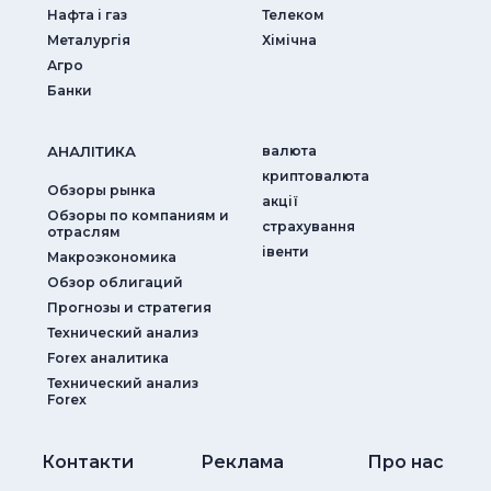
Нафта і газ
Телеком
Металургія
Хімічна
Агро
Банки
АНАЛIТИКА
валюта
криптовалюта
Обзоры рынка
акції
Обзоры по компаниям и
страхування
отраслям
iвенти
Макроэкономика
Обзор облигаций
Прогнозы и стратегия
Технический анализ
Forex аналитика
Технический анализ
Forex
Контакти
Реклама
Про нас