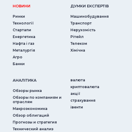
НОВИНИ
ДУМКИ ЕКСПЕРТIВ
Ринки
Машинобудування
Технології
Транспорт
Стартапи
Нерухомість
Енергетика
Рітейл
Нафта і газ
Телеком
Металургія
Хімічна
Агро
Банки
АНАЛIТИКА
валюта
криптовалюта
Обзоры рынка
акції
Обзоры по компаниям и
страхування
отраслям
iвенти
Макроэкономика
Обзор облигаций
Прогнозы и стратегия
Технический анализ