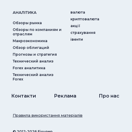
АНАЛIТИКА
валюта
криптовалюта
Обзоры рынка
акції
Обзоры по компаниям и
страхування
отраслям
iвенти
Макроэкономика
Обзор облигаций
Прогнозы и стратегия
Технический анализ
Forex аналитика
Технический анализ
Forex
Контакти
Реклама
Про нас
Правила використання матеріалів
© ‎2012-2026 Fixygen