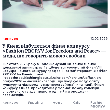
конкурс
12.02.2026
У Києві відбудеться фінал конкурсу
«Fashion PRORYV for Freedom and Peace» —
мода, що говорить мовою свободи
13 лютого 2026 року в Колонному залі Київської міської
державної адміністрації відбудеться урочистий фінал VIII
Всеукраїнського конкурсу професійної майстерності «Fashion
PRORYV for Freedom and
Peace»https://fashionglobusukraine.com/konkurs/ua/fashion-
proryv-2026 — масштабної події, що поєднує моду, освіту,
культуру та міжнародне партнерство України та Італії. Фінал
конкурсу в Києві проходитиме у форматі показу колекцій
спортивного та адаптивного одягу й нагородження
переможців.
конкурс
Україна
мода
Київ
Fashion
PRORYV