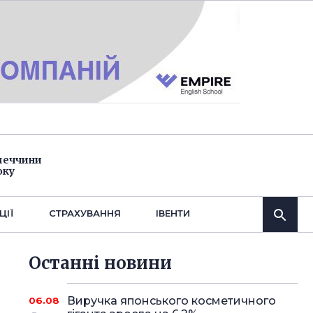
імеччини
оку
ЦІЇ
СТРАХУВАННЯ
IВЕНТИ
Останнi новини
Виручка японського косметичного
06.08