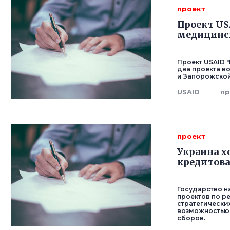
проект
Проект US
медицинс
Проект USAID 
два проекта в
и Запорожской
USAID
пр
проект
Украина х
кредитова
Государство н
проектов по р
стратегически
возможностью 
сборов.