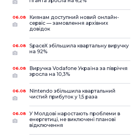
гіганта зросла на 6,2%
Киянам доступний новий онлайн-
06.08
сервіс — замовлення архівних
довідок
SpaceX збільшила квартальну виручку
06.08
на 92%
Виручка Vodafone Україна за півріччя
06.08
зросла на 10,3%
Nintendo збільшила квартальний
06.08
чистий прибуток у 1,5 раза
У Молдові наростають проблеми в
06.08
енергетиці, не виключені планові
відключення