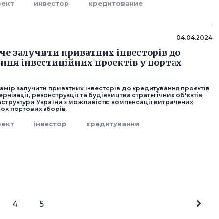
оект
инвестор
кредитование
04.04.2024
оче залучити приватних інвесторів до
ння інвестиційних проектів у портах
амір залучити приватних інвесторів до кредитування проєктів
ернізації, реконструкції та будівництва стратегічних об'єктів
аструктури України з можливістю компенсації витрачених
нок портових зборів.
оект
інвестор
кредитування
4
5