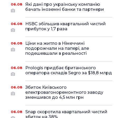
Які дані про українську компанію
06.08
бачать іноземні банки та партнери
HSBC збільшив квартальний чистий
06.08
прибуток у 1,7 раза
Ціни на житло в Німеччині
06.08
подорожчали на папері, але
подешевшали в реальності
Prologis придбає британського
06.08
оператора складів Segro за $18,8 млрд
Збиток Київського
06.08
електровагоноремонтного заводу
зменшився до 4,5 млн грн
Snap скоротила квартальний чистий
06.08
збиток на 38%