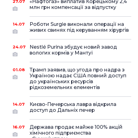
«Нафтогаз» виплатив Корецькому 2,4
27.07
млн грн компенсації за відпустку
Роботи Surgie виконали операції на
14.07
живих свинях під керуванням хірургів
Nestlé Purina збудує новий завод
24.07
вологих кормів у Мантуї
Трамп заявив, що угода про надра з
01.08
Україною надає США повний доступ
до українських ресурсів
рідкоземельних елементів
Києво-Печерська лавра відкрила
14.07
доступ до Дальніх печер
Держава продає майже 100% акцій
16.07
хімічного підприємства