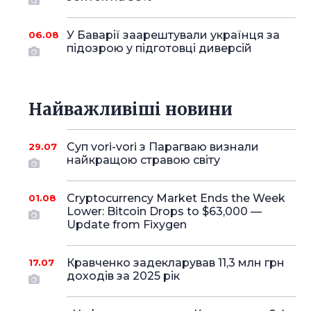
У Баварії заарештували українця за
06.08
підозрою у підготовці диверсій
Найважливіші новини
Суп vori-vori з Парагваю визнали
29.07
найкращою стравою світу
Cryptocurrency Market Ends the Week
01.08
Lower: Bitcoin Drops to $63,000 —
Update from Fixygen
Кравченко задекларував 11,3 млн грн
17.07
доходів за 2025 рік