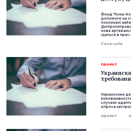
Фонд "Кока-Кол
допомоги на сп
покликані забе
Дніпропетровсь
нова артезіанс
ідеться в прес
Coca-cola
проект
Украинск
требовани
Украинские де
инклюзивности
случаях адапт
опроса застро
проект