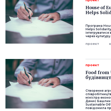
проект
House of E
Helps Soli
Програма House
Helps Solidari
інтегруватися 
через культуру
проект
проект
Food from 
будівницт
Створення агр
співробітницт
міністра екон
Денис Башлик 
Sustainable Об
повідомила пр