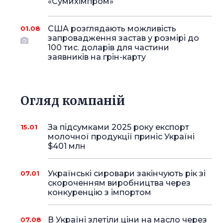
«Сумихімпром»
США розглядають можливість
01.08
запровадження застав у розмірі до
100 тис. доларів для частини
заявників на грін-карту
Огляд компаній
За підсумками 2025 року експорт
15.01
молочної продукції приніс Україні
$401 млн
Українські сировари закінчують рік зі
07.01
скороченням виробництва через
конкуренцію з імпортом
В Україні злетіли ціни на масло через
07.08