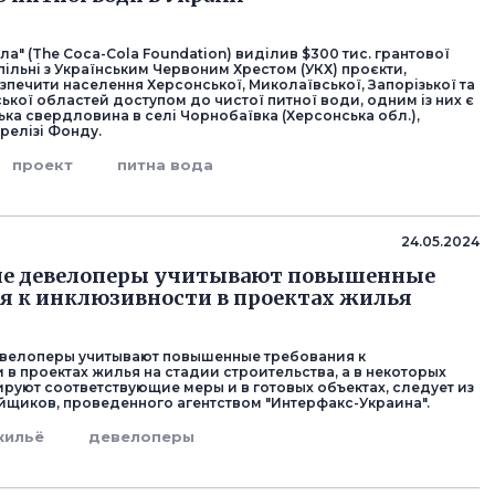
а" (The Coca-Cola Foundation) виділив $300 тис. грантової
ільні з Українським Червоним Хрестом (УКХ) проєкти,
зпечити населення Херсонської, Миколаївської, Запорізької та
кої областей доступом до чистої питної води, одним із них є
ька свердловина в селі Чорнобаївка (Херсонська обл.),
-релізі Фонду.
проект
питна вода
24.05.2024
ие девелоперы учитывают повышенные
я к инклюзивности в проектах жилья
велоперы учитывают повышенные требования к
 в проектах жилья на стадии строительства, а в некоторых
ируют соответствующие меры и в готовых объектах, следует из
йщиков, проведенного агентством "Интерфакс-Украина".
жильё
девелоперы