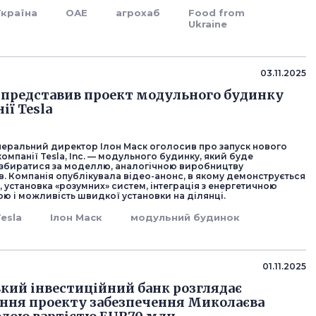
Україна
ОАЕ
агрохаб
Food from
Ukraine
03.11.2025
 представив проект модульного будинку
ії Tesla
енеральний директор Ілон Маск оголосив про запуск нового
компанії Tesla, Inc. — модульного будинку, який буде
 збиратися за моделлю, аналогічною виробництву
в. Компанія опублікувала відео-анонс, в якому демонструється
, установка «розумних» систем, інтеграція з енергетичною
ю і можливість швидкої установки на ділянці.
Tesla
Ілон Маск
модульний будинок
01.11.2025
кий інвестиційний банк розглядає
ння проекту забезпечення Миколаєва