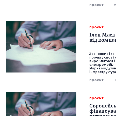
проект
проект
Ілон Маск
від компан
Засновник і г
проекту своєї 
вироблятися і
електромобілі
збірка модулів
інфраструктуро
проект
проект
Європейсь
фінансува