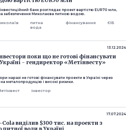
дою вартістю EUR70 млн
інвестиційний банк розглядає проект вартістю EUR70 млн,
а забезпечення Миколаєва питною водою.
миколаїв
питна
фінансування
ЄІБ
вода
13.12.2024
інвестори поки що не готові фінансувати
 Україні - гендиректор «Метінвесту»
тори наразі не готові фінансувати проекти в Україні через
на металопродукцію і високі ризики.
Метінвест
інвестор
17.07.2024
Cola виділив $300 тис. на проекти з
 питної води в Україні