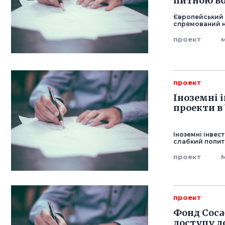
питною во
Європейський 
спрямований н
проект
проект
Іноземні 
проекти в
Іноземні інвес
слабкий попит 
проект
проект
Фонд Coca-
доступу до