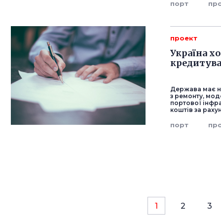
порт
пр
проект
Україна х
кредитува
Держава має н
з ремонту, мод
портової інфр
коштів за раху
порт
пр
1
2
3