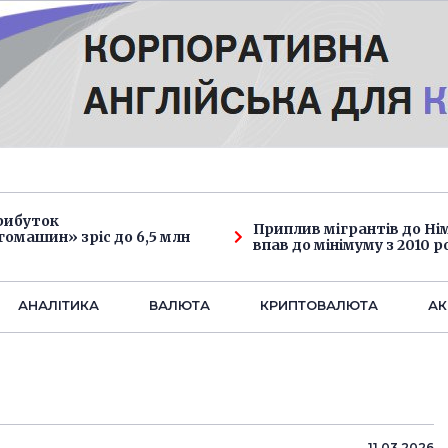
рибуток
Приплив мігрантів до Н
омашин» зріс до 6,5 млн
впав до мінімуму з 2010 р
АНАЛIТИКА
ВАЛЮТА
КРИПТОВАЛЮТА
АК
11.03.2026