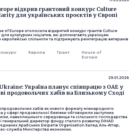
urope відкрив грантовий конкурс Culture
darity для українських проєктів у Європі
 of Europe оголосила відкритий конкурс грантів Culture
ty для культурних ініціатив, які допомагають українцям
в європейські спільноти та підтримують реінтеграцію ветеранів
.
конкурс
Європа
Грант
House of
Europe
29.01.2026
Ukraine: Україна планує співпрацю з ОАЕ у
ві продовольчих хабів на Близькому Сході
опродовольчих хабів як нового формату міжнародного
ва у сфері продовольчої безпеки обговорили заступник
оміки, навколишнього середовища та сільського господарства
і генеральний директор фонду сталого розвитку DIHAD
'єднаних Арабських Еміратів Organisation Халед Аль-Аттар,
ес-служба Міністерства економіки.