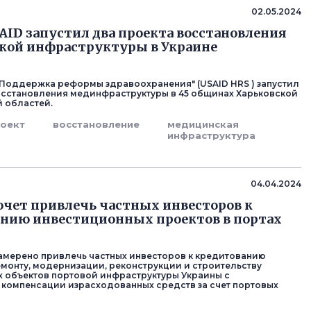
02.05.2024
AID запустил два проекта восстановления
кой инфраструктуры в Украине
"Поддержка реформы здравоохранения" (USAID HRS ) запустил
осстановления мединфраструктуры в 45 общинах Харьковской
 областей.
оект
восстановление
медицинская
инфраструктура
04.04.2024
очет привлечь частных инвесторов к
нию инвестиционных проектов в портах
амерено привлечь частных инвесторов к кредитованию
емонту, модернизации, реконструкции и строительству
х объектов портовой инфраструктуры Украины с
компенсации израсходованных средств за счет портовых