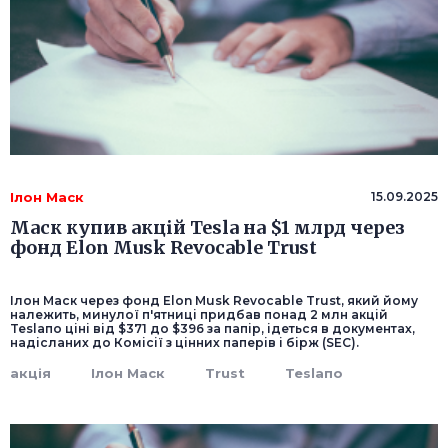
Ілон Маск
15.09.2025
Маск купив акцій Tesla на $1 млрд через
фонд Elon Musk Revocable Trust
Ілон Маск через фонд Elon Musk Revocable Trust, який йому
належить, минулої п'ятниці придбав понад 2 млн акцій
Teslaпо ціні від $371 до $396 за папір, ідеться в документах,
надісланих до Комісії з цінних паперів і бірж (SEC).
акція
Ілон Маск
Trust
Teslaпо