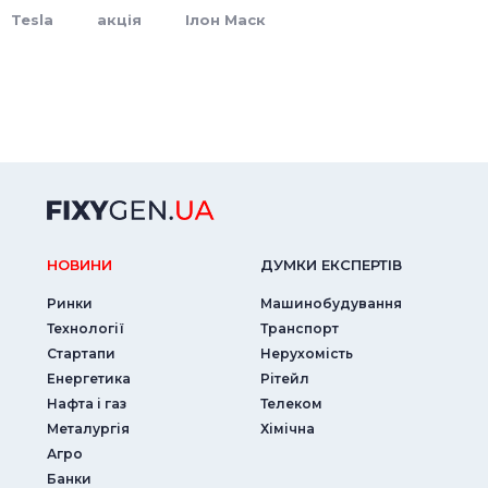
Tesla
акція
Ілон Маск
НОВИНИ
ДУМКИ ЕКСПЕРТIВ
Ринки
Машинобудування
Технології
Транспорт
Стартапи
Нерухомість
Енергетика
Рітейл
Нафта і газ
Телеком
Металургія
Хімічна
Агро
Банки