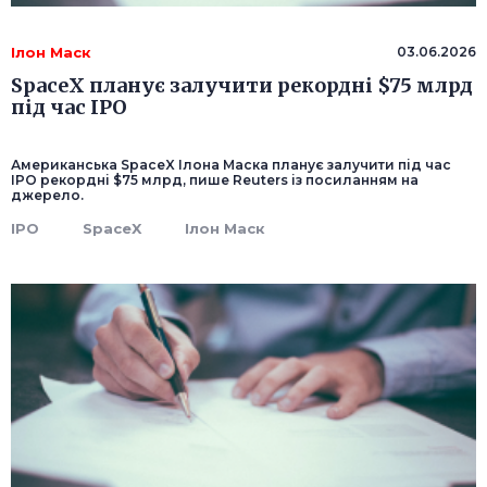
Ілон Маск
03.06.2026
SpaceX планує залучити рекордні $75 млрд
під час IPO
Американська SpaceX Ілона Маска планує залучити під час
IPO рекордні $75 млрд, пише Reuters із посиланням на
джерело.
IPO
SpaceX
Ілон Маск