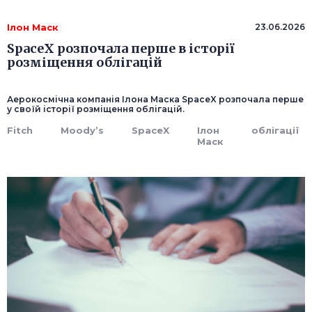
Ілон Маск
23.06.2026
SpaceX розпочала перше в історії
розміщення облігацій
Аерокосмічна компанія Ілона Маска SpaceX розпочала перше
у своїй історії розміщення облігацій.
Fitch
Moody’s
SpaceX
Ілон
облігації
Маск