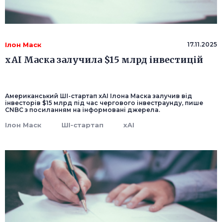
Ілон Маск
17.11.2025
xAI Маска залучила $15 млрд інвестицій
Американський ШІ-стартап xAI Ілона Маска залучив від
інвесторів $15 млрд під час чергового інвестраунду, пише
CNBC з посиланням на інформовані джерела.
Ілон Маск
ШІ-стартап
xAI