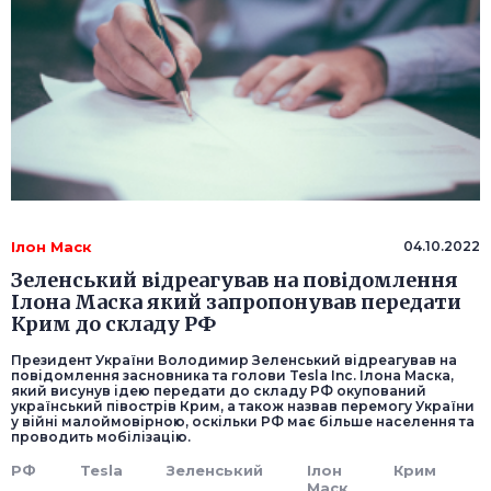
Ілон Маск
04.10.2022
Зеленський відреагував на повідомлення
Ілона Маска який запропонував передати
Крим до складу РФ
Президент України Володимир Зеленський відреагував на
повідомлення засновника та голови Tesla Inc. Ілона Маска,
який висунув ідею передати до складу РФ окупований
український півострів Крим, а також назвав перемогу України
у війні малоймовірною, оскільки РФ має більше населення та
проводить мобілізацію.
РФ
Tesla
Зеленський
Ілон
Крим
Маск