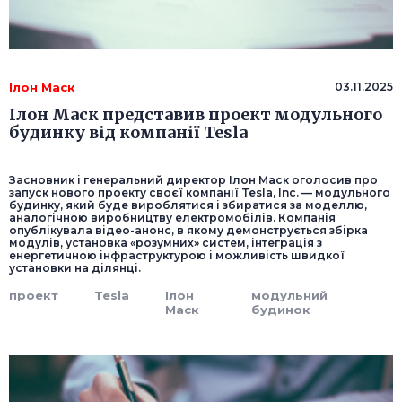
Ілон Маск
03.11.2025
Ілон Маск представив проект модульного
будинку від компанії Tesla
Засновник і генеральний директор Ілон Маск оголосив про
запуск нового проекту своєї компанії Tesla, Inc. — модульного
будинку, який буде вироблятися і збиратися за моделлю,
аналогічною виробництву електромобілів. Компанія
опублікувала відео-анонс, в якому демонструється збірка
модулів, установка «розумних» систем, інтеграція з
енергетичною інфраструктурою і можливість швидкої
установки на ділянці.
проект
Tesla
Ілон
модульний
Маск
будинок