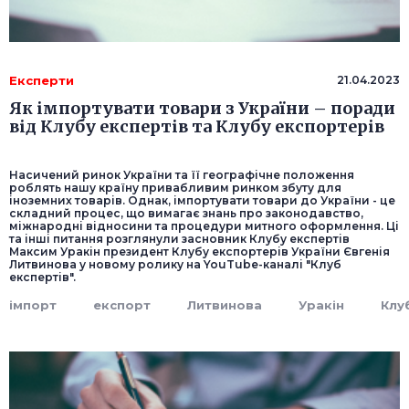
Експерти
21.04.2023
Як імпортувати товари з України – поради
від Клубу експертів та Клубу експортерів
Насичений ринок України та її географічне положення
роблять нашу країну привабливим ринком збуту для
іноземних товарів. Однак, імпортувати товари до України - це
складний процес, що вимагає знань про законодавство,
міжнародні відносини та процедури митного оформлення. Ці
та інші питання розглянули засновник Клубу експертів
Максим Уракін президент Клубу експортерів України Євгенія
Литвинова у новому ролику на YouTube-каналі "Клуб
експертів".
імпорт
експорт
Литвинова
Уракін
Клу