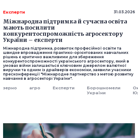
Експерти
31.03.2026
Міжнародна підтримка й сучасна освіта
мають посилити
конкурентоспроможність агросектору
України – експерти
Міжнародна підтримка, розвиток професійної освіти та
швидке впровадження практико-орієнтованих навчальних
рішень є критично важливими для збереження
конкурентоспроможності українського агросектору, який в
умовах війни залишається ключовим джерелом валютної
виручки та одним із драйверів економіки, заявили учасники
пресконференції "Міжнародне партнерство з метою розвитку
навчання в агросекторі України".
зерно
агро
Експерти
Борошномели
О
України
Ю