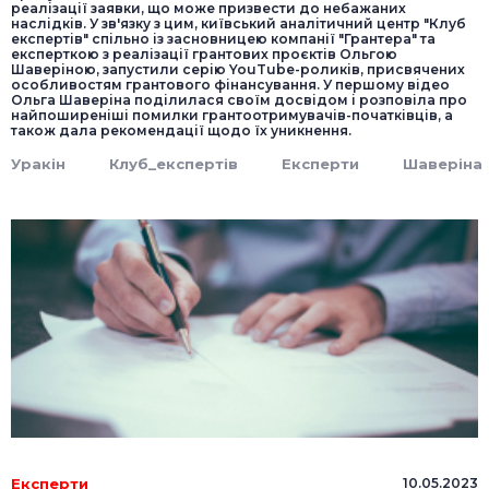
реалізації заявки, що може призвести до небажаних
наслідків. У зв'язку з цим, київський аналітичний центр "Клуб
експертів" спільно із засновницею компанії "Грантера" та
експерткою з реалізації грантових проєктів Ольгою
Шаверіною, запустили серію YouTube-роликів, присвячених
особливостям грантового фінансування. У першому відео
Ольга Шаверіна поділилася своїм досвідом і розповіла про
найпоширеніші помилки грантоотримувачів-початківців, а
також дала рекомендації щодо їх уникнення.
Уракін
Клуб_експертів
Експерти
Шаверіна
Експерти
10.05.2023