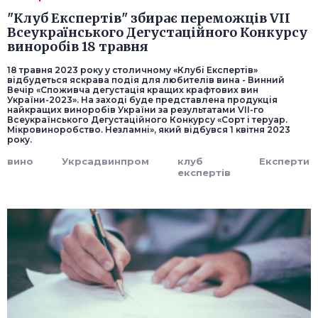
"Клуб Експертів" збирає переможців VII
Всеукраїнського Дегустаційного Конкурсу
виноробів 18 травня
18 травня 2023 року у столичному «Клубі Експертів»
відбудеться яскрава подія для любителів вина - Винний
Вечір «Споживча дегустація кращих крафтових вин
України-2023». На заході буде представлена продукція
найкращих виноробів України за результатами VIІ-го
Всеукраїнського Дегустаційного Конкурсу «Сорт і теруар.
Мікровиноробство. Незламні», який відбувся 1 квітня 2023
року.
вино
Укрсадвинпром
клуб
Експерти
експертів