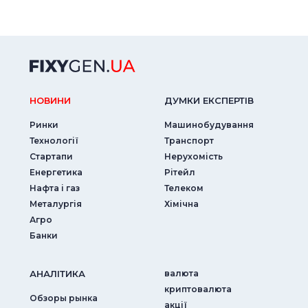
НОВИНИ
ДУМКИ ЕКСПЕРТIВ
Ринки
Машинобудування
Технології
Транспорт
Стартапи
Нерухомість
Енергетика
Рітейл
Нафта і газ
Телеком
Металургія
Хімічна
Агро
Банки
АНАЛIТИКА
валюта
криптовалюта
Обзоры рынка
акції