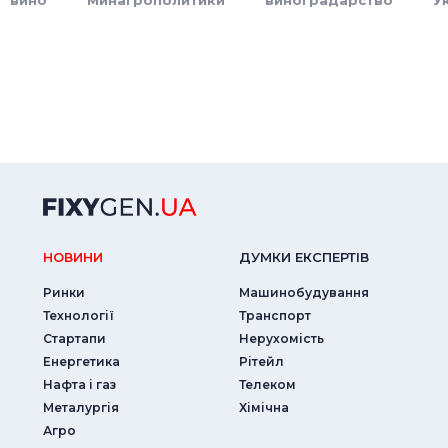
вино
Минагрополитики
виноградарство
У
НОВИНИ
ДУМКИ ЕКСПЕРТIВ
Ринки
Машинобудування
Технології
Транспорт
Стартапи
Нерухомість
Енергетика
Рітейл
Нафта і газ
Телеком
Металургія
Хімічна
Агро