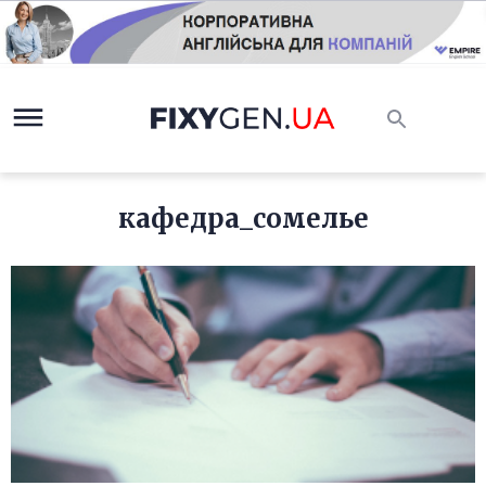
кафедра_сомелье