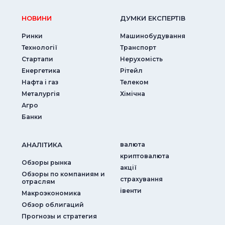
НОВИНИ
ДУМКИ ЕКСПЕРТIВ
Ринки
Машинобудування
Технології
Транспорт
Стартапи
Нерухомість
Енергетика
Рітейл
Нафта і газ
Телеком
Металургія
Хімічна
Агро
Банки
АНАЛIТИКА
валюта
криптовалюта
Обзоры рынка
акції
Обзоры по компаниям и
страхування
отраслям
iвенти
Макроэкономика
Обзор облигаций
Прогнозы и стратегия