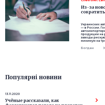
Chevrolet La
Из-за нов
сократить
Украинских ав
— в России. Г
автоимпортеры
продукции на 
заводы рискую
минимум на тре
Богдан
Популярнi новини
13.11.2020
Учёные рассказали, как