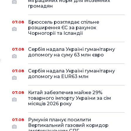
міграційних норм для іноземних
громадян
Брюссель розглядає спільне
07.08
розширення ЄС за рахунок
Чорногорії та Ісландії
Сербія надала Україні гуманітарну
07.08
допомогу на суму 63 млн євро
t
Сербія надала Україні гуманітарну
07.08
допомогу на EUR63 млн
Китай забезпечив майже 29%
07.08
товарного імпорту України за сім
місяців 2026 року
Румунія планує посилити
07.08
Вертикальний газовий коридор
американським СПГ