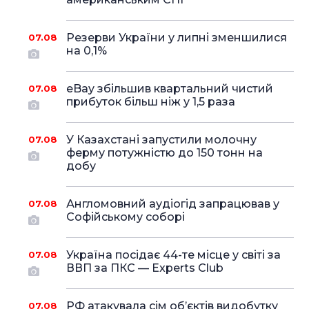
Резерви України у липні зменшилися
07.08
на 0,1%
eBay збільшив квартальний чистий
07.08
прибуток більш ніж у 1,5 раза
У Казахстані запустили молочну
07.08
ферму потужністю до 150 тонн на
добу
Англомовний аудіогід запрацював у
07.08
Софійському соборі
Україна посідає 44-те місце у світі за
07.08
ВВП за ПКС — Experts Club
РФ атакувала сім об’єктів видобутку
07.08