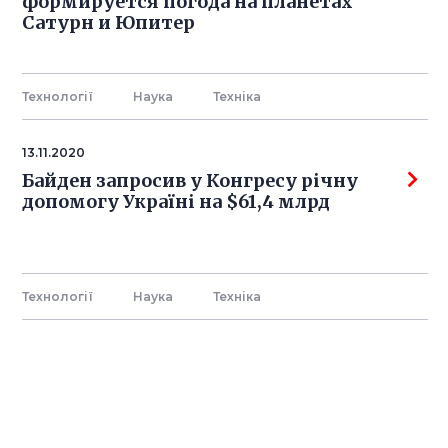
формируется погода на планетах
Сатурн и Юпитер
Технології
Наука
Технiка
13.11.2020
Байден запросив у Конгресу річну
допомогу Україні на $61,4 млрд
Технології
Наука
Технiка