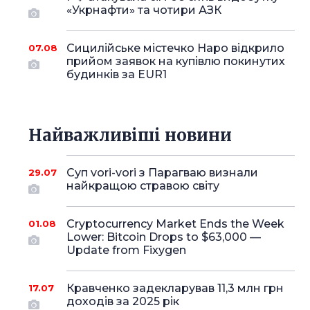
«Укрнафти» та чотири АЗК
Сицилійське містечко Наро відкрило
07.08
прийом заявок на купівлю покинутих
будинків за EUR1
Найважливіші новини
Суп vori-vori з Парагваю визнали
29.07
найкращою стравою світу
Cryptocurrency Market Ends the Week
01.08
Lower: Bitcoin Drops to $63,000 —
Update from Fixygen
Кравченко задекларував 11,3 млн грн
17.07
доходів за 2025 рік