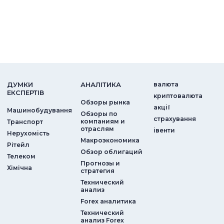
ДУМКИ
АНАЛIТИКА
валюта
ЕКСПЕРТIВ
криптовалюта
Обзоры рынка
акції
Машинобудування
Обзоры по
страхування
компаниям и
Транспорт
отраслям
iвенти
Нерухомість
Макроэкономика
Рітейл
Обзор облигаций
Телеком
Прогнозы и
Хімічна
стратегия
Технический
анализ
Forex аналитика
Технический
анализ Forex