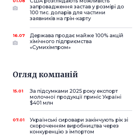
США розглядають можливість
01.08
запровадження застав у розмірі до
100 тис. доларів для частини
заявників на грін-карту
Держава продає майже 100% акцій
16.07
хімічного підприємства
«Сумихімпром»
Огляд компаній
За підсумками 2025 року експорт
15.01
молочної продукції приніс Україні
$401 млн
Українські сировари закінчують рік зі
07.01
скороченням виробництва через
конкуренцію з імпортом