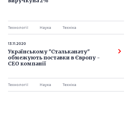
виручкуна 2%
Технології
Наука
Технiка
13.11.2020
Українському "Стальканату"
обмежують поставки в Європу -
СЕО компанії
Технології
Наука
Технiка