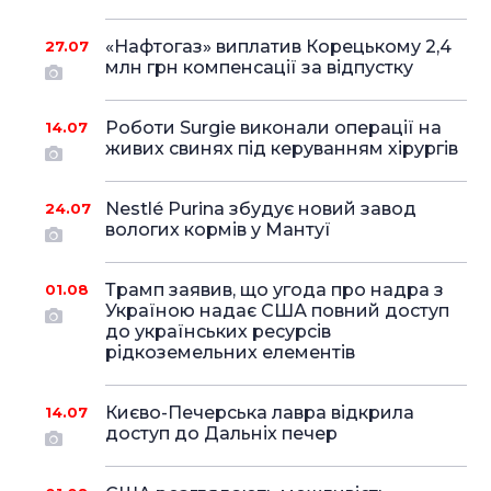
«Нафтогаз» виплатив Корецькому 2,4
27.07
млн грн компенсації за відпустку
Роботи Surgie виконали операції на
14.07
живих свинях під керуванням хірургів
Nestlé Purina збудує новий завод
24.07
вологих кормів у Мантуї
Трамп заявив, що угода про надра з
01.08
Україною надає США повний доступ
до українських ресурсів
рідкоземельних елементів
Києво-Печерська лавра відкрила
14.07
доступ до Дальніх печер