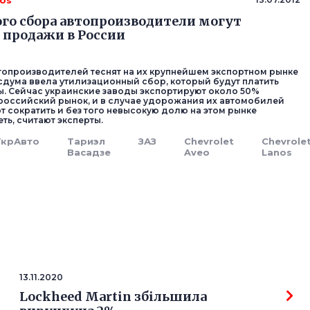
nos
ого сбора автопроизводители могут
 продажи в России
топроизводителей теснят на их крупнейшем экспортном рынке
осдума ввела утилизационный сбор, который будут платить
. Сейчас украинские заводы экспортируют около 50%
российский рынок, и в случае удорожания их автомобилей
т сократить и без того невысокую долю на этом рынке
ть, считают эксперты.
УкрАвто
Тариэл
ЗАЗ
Chevrolet
Chevrole
Васадзе
Aveo
Lanos
13.11.2020
Lockheed Martin збільшила