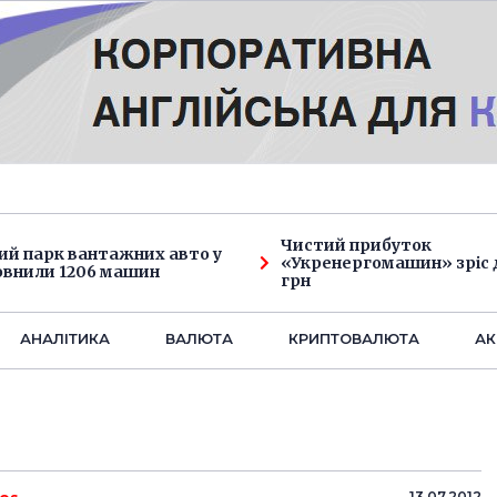
Чистий прибуток
ий парк вантажних авто у
«Укренергомашин» зріс д
овнили 1206 машин
грн
АНАЛIТИКА
ВАЛЮТА
КРИПТОВАЛЮТА
АК
13.07.2012