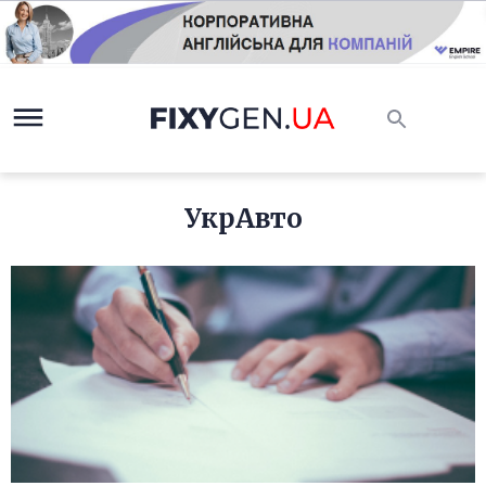
УкрАвто