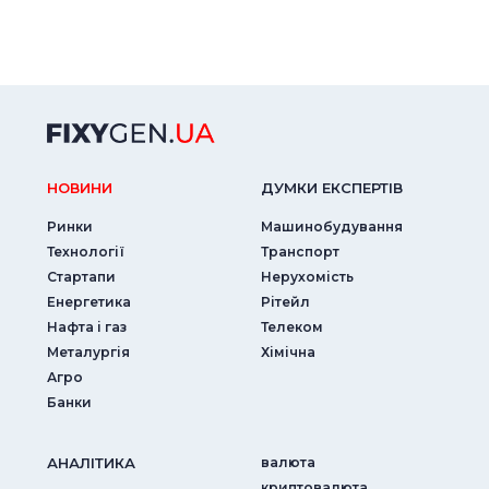
НОВИНИ
ДУМКИ ЕКСПЕРТIВ
Ринки
Машинобудування
Технології
Транспорт
Стартапи
Нерухомість
Енергетика
Рітейл
Нафта і газ
Телеком
Металургія
Хімічна
Агро
Банки
АНАЛIТИКА
валюта
криптовалюта