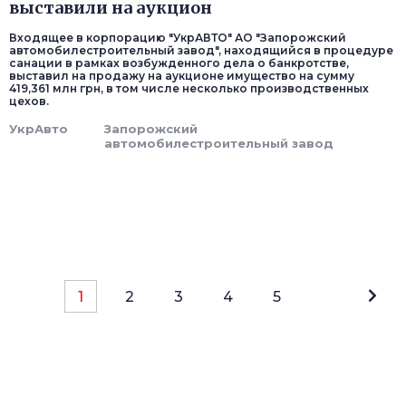
выставили на аукцион
Входящее в корпорацию "УкрАВТО" АО "Запорожский
автомобилестроительный завод", находящийся в процедуре
санации в рамках возбужденного дела о банкротстве,
выставил на продажу на аукционе имущество на сумму
419,361 млн грн, в том числе несколько производственных
цехов.
УкрАвто
Запорожский
автомобилестроительный завод
1
2
3
4
5