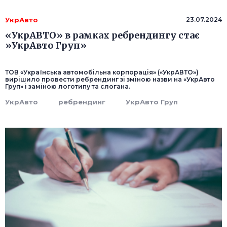
УкрАвто
23.07.2024
«УкрАВТО» в рамках ребрендингу стає
»УкрАвто Груп»
ТОВ «Українська автомобільна корпорація» («УкрАВТО»)
вирішило провести ребрендинг зі зміною назви на «УкрАвто
Груп» і заміною логотипу та слогана.
УкрАвто
ребрендинг
УкрАвто Груп