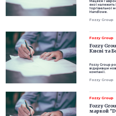
Мацеєм Гаврон
якої належить 
торгівельної 
Handlowe.
Fozzy Group
Fozzy Group
Fozzy Grou
Києві та 
Fozzy Group ро
відкривши нові
компанії.
Fozzy Group
Fozzy Group
Fozzy Gro
маркой "D