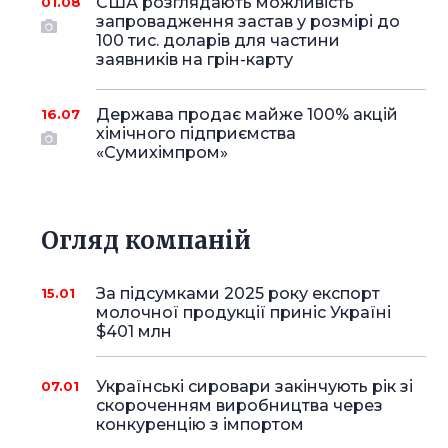
США розглядають можливість
01.08
запровадження застав у розмірі до
100 тис. доларів для частини
заявників на грін-карту
Держава продає майже 100% акцій
16.07
хімічного підприємства
«Сумихімпром»
Огляд компаній
За підсумками 2025 року експорт
15.01
молочної продукції приніс Україні
$401 млн
Українські сировари закінчують рік зі
07.01
скороченням виробництва через
конкуренцію з імпортом