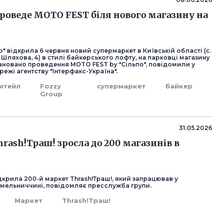
проведе MOTO FEST біля нового магазину на
" відкрила 6 червня новий супермаркет в Київській області (с.
 Шляхова, 4) в стилі байкерського лофту, на парковці магазину
лановано проведення MOTO FEST by "Сільпо", повідомили у
ежі агентству "Інтерфакс-Україна".
итейл
Fozzy
супермаркет
байкер
Group
31.05.2026
rash!Траш! зросла до 200 магазинів в
дкрила 200-й маркет Thrash!Траш!, який запрацював у
Хмельниччині, повідомляє пресслужба групи.
Маркет
Thrash!Траш!