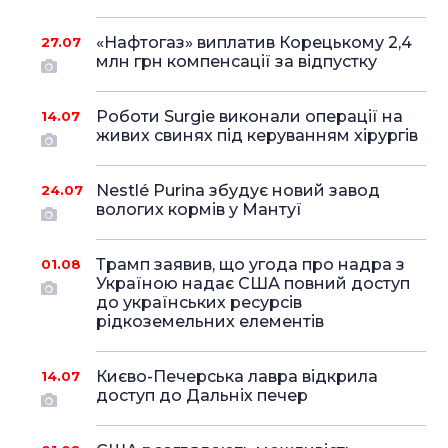
«Нафтогаз» виплатив Корецькому 2,4
27.07
млн грн компенсації за відпустку
Роботи Surgie виконали операції на
14.07
живих свинях під керуванням хірургів
Nestlé Purina збудує новий завод
24.07
вологих кормів у Мантуї
Трамп заявив, що угода про надра з
01.08
Україною надає США повний доступ
до українських ресурсів
рідкоземельних елементів
Києво-Печерська лавра відкрила
14.07
доступ до Дальніх печер