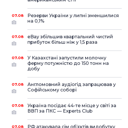
Резерви України у липні зменшилися
07.08
на 0,1%
eBay збільшив квартальний чистий
07.08
прибуток більш ніж у 1,5 раза
У Казахстані запустили молочну
07.08
ферму потужністю до 150 тонн на
добу
Англомовний аудіогід запрацював у
07.08
Софійському соборі
Україна посідає 44-те місце у світі за
07.08
ВВП за ПКС — Experts Club
РФ атакувала сім об’єктів видобутку
07.08