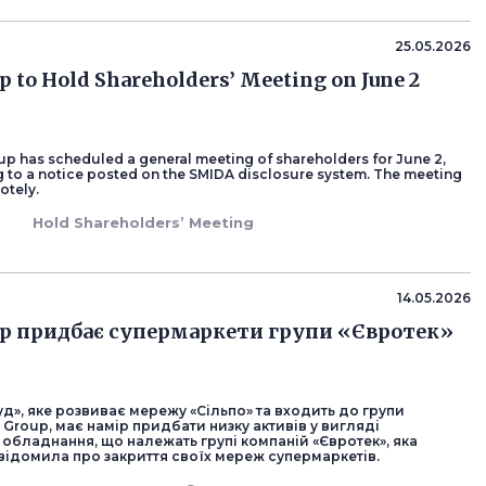
25.05.2026
p to Hold Shareholders’ Meeting on June 2
p has scheduled a general meeting of shareholders for June 2,
 to a notice posted on the SMIDA disclosure system. The meeting
otely.
Hold Shareholders’ Meeting
14.05.2026
up придбає супермаркети групи «Євротек»
д», яке розвиває мережу «Сільпо» та входить до групи
 Group, має намір придбати низку активів у вигляді
 обладнання, що належать групі компаній «Євротек», яка
ідомила про закриття своїх мереж супермаркетів.