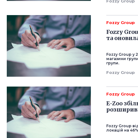
Fozzy Group
Fozzy Group
Fozzy Grou
та оновил
Fozzy Group у 
магазини груп
групи.
Fozzy Group
Fozzy Group
E-Zoo збіл
розширивш
Fozzy Group ві
локацій на 46%