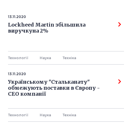
13.11.2020
Lockheed Martin збільшила
виручкуна 2%
Технології
Наука
Технiка
13.11.2020
Українському "Стальканату"
обмежують поставки в Європу -
СЕО компанії
Технології
Наука
Технiка