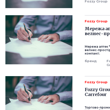
Fozzy Group
Fozzy Group
Мережа ап
велнес-пр
Мережа аптек 
велнес-простір
компанії.
бренд
F
G
Fozzy Group
Fozzy Gro
Carrefour
Торгово-проми