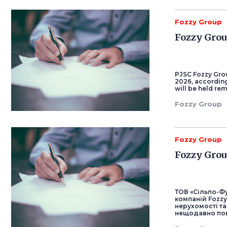
Fozzy Group
Fozzy Grou
PJSC Fozzy Grou
2026, according
will be held rem
Fozzy Group
Fozzy Group
Fozzy Gro
ТОВ «Сільпо-Фу
компаній Fozzy
нерухомості та
нещодавно пов