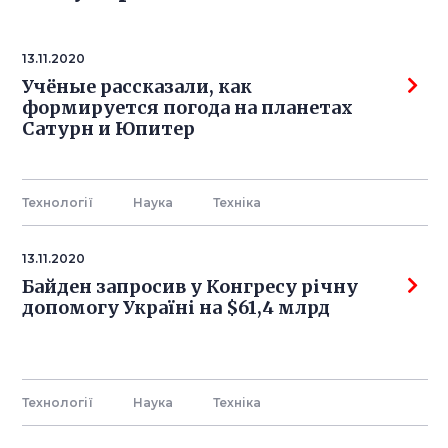
13.11.2020
Учёные рассказали, как
формируется погода на планетах
Сатурн и Юпитер
Технології
Наука
Технiка
13.11.2020
Байден запросив у Конгресу річну
допомогу Україні на $61,4 млрд
Технології
Наука
Технiка