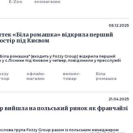
E-Zoo
зоомагазин
06.12.2025
тек «Біла ромашка» відкрила перший
остір під Києвом
"Біла ромашка" (входить у Fozzy Group) відкрила перший
 у с.Лісники під Києвом у четвер, повідомили у пресслужбі
ozzy
офлайн-
велнес-
Біла
roup
магазин
товар
ромашка
21.04.2025
up вийшла на польський ринок як франчайзі
слова група Fozzy Group разом із польським менеджером