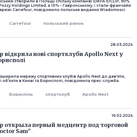
ським створили в Польщі спільну компанію IDKFA IDCLIP, 90%
Fozzy Holdings Limited, а 10% – Гавронському, і стали франчайзі
мережі Carrefour, повідомило польське видання Wiadomosci
Carrefour
польський ринок
28.03.2024
p відкрила нові спортклуби Apollo Next у
Борисполі
зширила мережу спортивних клубів Apollo Next до дев'яти,
 об'єкти в Києві та Борисполі, повідомила прес-служба
Бориспіль
спортклуб
Apollo Next
16.02.2024
up открыла первый медцентр под торговой
octor Sam"