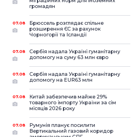
міграційних норм для іноземних
громадян
Брюссель розглядає спільне
07.08
розширення ЄС за рахунок
Чорногорії та Ісландії
Сербія надала Україні гуманітарну
07.08
допомогу на суму 63 млн євро
Сербія надала Україні гуманітарну
07.08
допомогу на EUR63 млн
Китай забезпечив майже 29%
07.08
товарного імпорту України за сім
місяців 2026 року
Румунія планує посилити
07.08
Вертикальний газовий коридор
американським СПГ