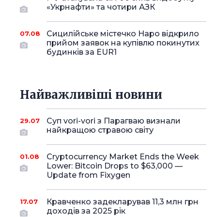
«Укрнафти» та чотири АЗК
Сицилійське містечко Наро відкрило
07.08
прийом заявок на купівлю покинутих
будинків за EUR1
Найважливіші новини
Суп vori-vori з Парагваю визнали
29.07
найкращою стравою світу
Cryptocurrency Market Ends the Week
01.08
Lower: Bitcoin Drops to $63,000 —
Update from Fixygen
Кравченко задекларував 11,3 млн грн
17.07
доходів за 2025 рік