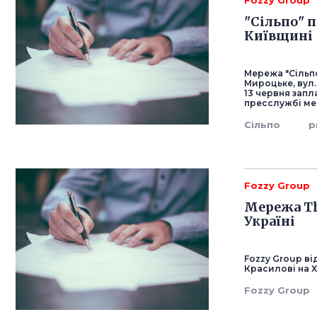
Fozzy Group
"Сільпо" 
Київщині
Мережа "Сільпо
Мироцьке, вул.
13 червня зап
пресслужбі мер
Сільпо
р
Fozzy Group
Мережа Th
Україні
Fozzy Group ві
Красилові на 
Fozzy Group