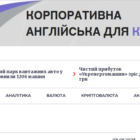
Чистий прибуток
ий парк вантажних авто у
«Укренергомашин» зріс д
овнили 1206 машин
грн
АНАЛIТИКА
ВАЛЮТА
КРИПТОВАЛЮТА
АК
08.06.2026