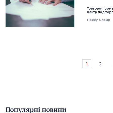
Торгово-промы
центр под тор
Fozzy Group
1
2
Популярнi новини