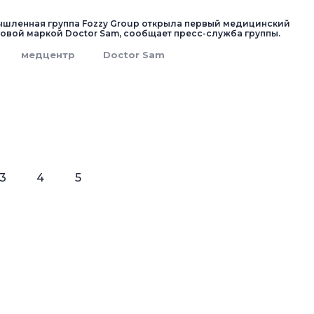
шленная группа Fozzy Group открыла первый медицинский
говой маркой Doctor Sam, сообщает пресс-служба группы.
медцентр
Doctor Sam
3
4
5