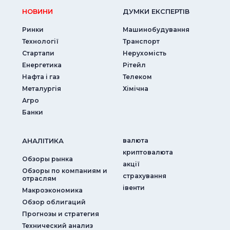
НОВИНИ
ДУМКИ ЕКСПЕРТIВ
Ринки
Машинобудування
Технології
Транспорт
Стартапи
Нерухомість
Енергетика
Рітейл
Нафта і газ
Телеком
Металургія
Хімічна
Агро
Банки
АНАЛIТИКА
валюта
криптовалюта
Обзоры рынка
акції
Обзоры по компаниям и
страхування
отраслям
iвенти
Макроэкономика
Обзор облигаций
Прогнозы и стратегия
Технический анализ