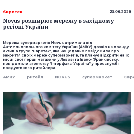
Євротек
25.06.2026
Novus розширює мережу в західному
регіоні України
Мережа супермаркетів Novus отримала від
Антимонопольного комітету України (АМКУ) дозвіл на оренду
активів групи "Євротек", яка нещодавно повідомила про
закриття своїх мереж супермаркетів, та планує відкрити на їх
місці свої перші магазини у Львові та Івано-Франківську,
повідомили агентству "Інтерфакс-Україна" у пресслужбі
продуктового ритейлера.
АМКУ
ритейл
NOVUS
супермаркет
Євр