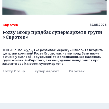
Євротек
14.05.2026
Fozzy Group придбає супермаркети групи
«Євротек»
ТОВ «Сільпо-Фуд», яке розвиває мережу «Сільпо» та входить
до групи компаній Fozzy Group, має намір придбати низку
активів у вигляді нерухомості та обладнання, що належать
групі компаній «Євротек», яка нещодавно повідомила про
закриття своїх мереж супермаркетів.
Fozzy Group
супермаркет
Євротек