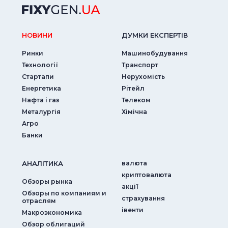
НОВИНИ
ДУМКИ ЕКСПЕРТIВ
Ринки
Машинобудування
Технології
Транспорт
Стартапи
Нерухомість
Енергетика
Рітейл
Нафта і газ
Телеком
Металургія
Хімічна
Агро
Банки
АНАЛIТИКА
валюта
криптовалюта
Обзоры рынка
акції
Обзоры по компаниям и
страхування
отраслям
iвенти
Макроэкономика
Обзор облигаций