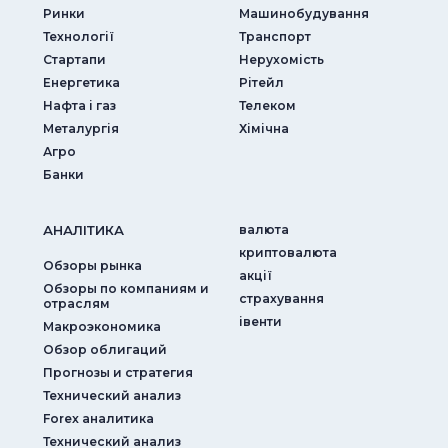
Ринки
Машинобудування
Технології
Транспорт
Стартапи
Нерухомість
Енергетика
Рітейл
Нафта і газ
Телеком
Металургія
Хімічна
Агро
Банки
АНАЛIТИКА
валюта
криптовалюта
Обзоры рынка
акції
Обзоры по компаниям и
страхування
отраслям
iвенти
Макроэкономика
Обзор облигаций
Прогнозы и стратегия
Технический анализ
Forex аналитика
Технический анализ