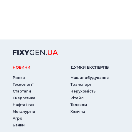
НОВИНИ
ДУМКИ ЕКСПЕРТIВ
Ринки
Машинобудування
Технології
Транспорт
Стартапи
Нерухомість
Енергетика
Рітейл
Нафта і газ
Телеком
Металургія
Хімічна
Агро
Банки