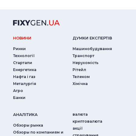
НОВИНИ
ДУМКИ ЕКСПЕРТIВ
Ринки
Машинобудування
Технології
Транспорт
Стартапи
Нерухомість
Енергетика
Рітейл
Нафта і газ
Телеком
Металургія
Хімічна
Агро
Банки
АНАЛIТИКА
валюта
криптовалюта
Обзоры рынка
акції
Обзоры по компаниям и
страхування