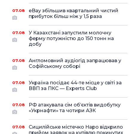
eBay збільшив квартальний чистий
07.08
прибуток більш ніж у 1,5 раза
У Казахстані запустили молочну
07.08
ферму потужністю до 150 тонн на
добу
Англомовний аудіогід запрацював у
07.08
Софійському соборі
Україна посідає 44-те місце у світі за
07.08
ВВП за ПКС — Experts Club
РФ атакувала сім об’єктів видобутку
07.08
«Укрнафти» та чотири АЗК
Сицилійське містечко Наро відкрило
07.08
прийом заявок на купівлю покинутих