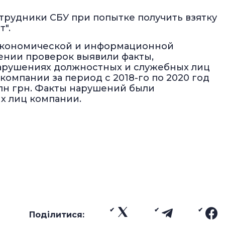
трудники СБУ при попытке получить взятку
".
 экономической и информационной
ении проверок выявили факты,
арушениях должностных и служебных лиц
компании за период с 2018-го по 2020 год
лн грн. Факты нарушений были
х лиц компании.
Поділитися: