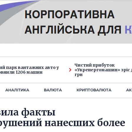
Чистий прибуток
ий парк вантажних авто у
«Укренергомашин» зріс д
овнили 1206 машин
грн
АНАЛIТИКА
ВАЛЮТА
КРИПТОВАЛЮТА
АК
вила факты
рушений нанесших более