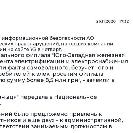
26.11.2020 17:32
и информационной безопасности АО
ческих правонарушений, нанесших компании
и на сайте УЗ в четверг.
нального филиала "Юго-Западная железная
амента электрификации и электроснабжения
и факты самовольного, безучетного и
ребителей к электросетям филиала
 сумму более 8,5 млн грн", - заявили в
зныця" передала в Национальное
.
ений было предложено привлечь к
ников и еще двух - к административной,
ответствии занимаемым должностям в