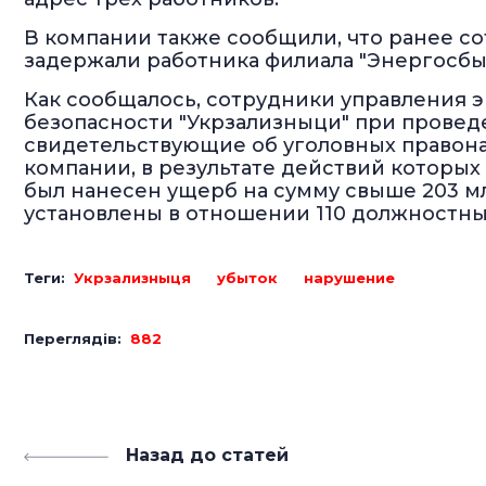
В компании также сообщили, что ранее со
задержали работника филиала "Энергосбыт
Как сообщалось, сотрудники управления
безопасности "Укрзализныци" при провед
свидетельствующие об уголовных правон
компании, в результате действий которых 
был нанесен ущерб на сумму свыше 203 м
установлены в отношении 110 должностны
Теги:
Укрзализныця
убыток
нарушение
Переглядів:
882
Назад до статей