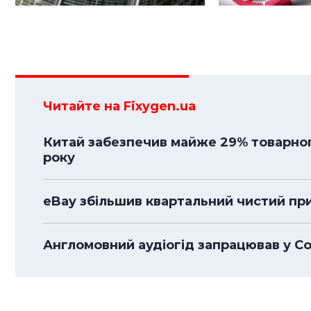
Читайте на Fixygen.ua
Китай забезпечив майже 29% товарного
року
eBay збільшив квартальний чистий приб
Англомовний аудіогід запрацював у С