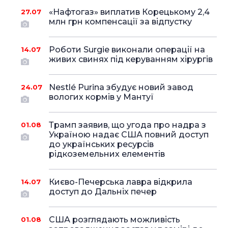
«Нафтогаз» виплатив Корецькому 2,4
27.07
млн грн компенсації за відпустку
Роботи Surgie виконали операції на
14.07
живих свинях під керуванням хірургів
Nestlé Purina збудує новий завод
24.07
вологих кормів у Мантуї
Трамп заявив, що угода про надра з
01.08
Україною надає США повний доступ
до українських ресурсів
рідкоземельних елементів
Києво-Печерська лавра відкрила
14.07
доступ до Дальніх печер
США розглядають можливість
01.08