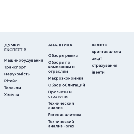
ДУМКИ
АНАЛIТИКА
валюта
ЕКСПЕРТIВ
криптовалюта
Обзоры рынка
акції
Машинобудування
Обзоры по
страхування
компаниям и
Транспорт
отраслям
iвенти
Нерухомість
Макроэкономика
Рітейл
Обзор облигаций
Телеком
Прогнозы и
Хімічна
стратегия
Технический
анализ
Forex аналитика
Технический
анализ Forex