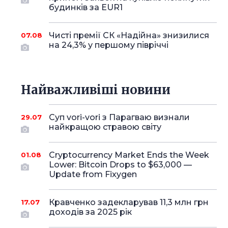
будинків за EUR1
Чисті премії СК «Надійна» знизилися
07.08
на 24,3% у першому півріччі
Найважливіші новини
Суп vori-vori з Парагваю визнали
29.07
найкращою стравою світу
Cryptocurrency Market Ends the Week
01.08
Lower: Bitcoin Drops to $63,000 —
Update from Fixygen
Кравченко задекларував 11,3 млн грн
17.07
доходів за 2025 рік