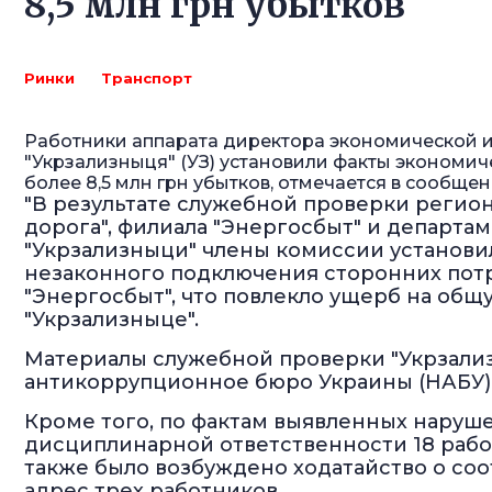
8,5 млн грн убытков
Ринки
Транспорт
Работники аппарата директора экономической 
"Укрзализныця" (УЗ) установили факты экономи
более 8,5 млн грн убытков, отмечается в сообщени
"В результате служебной проверки регио
дорога", филиала "Энергосбыт" и департ
"Укрзализныци" члены комиссии установил
незаконного подключения сторонних пот
"Энергосбыт", что повлекло ущерб на общую
"Укрзализныце".
Материалы служебной проверки "Укрзали
антикоррупционное бюро Украины (НАБУ)
Кроме того, по фактам выявленных наруш
дисциплинарной ответственности 18 работ
также было возбуждено ходатайство о со
адрес трех работников.