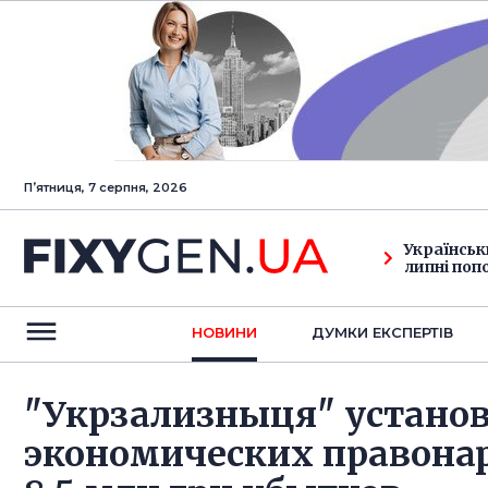
Пʼятниця, 7 серпня, 2026
Українськ
липні поп
НОВИНИ
ДУМКИ ЕКСПЕРТIВ
"Укрзализныця" устано
экономических правона