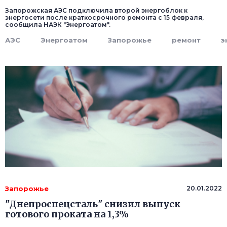
Запорожская АЭС подключила второй энергоблок к
энергосети после краткосрочного ремонта с 15 февраля,
сообщила НАЭК "Энергоатом".
АЭС
Энергоатом
Запорожье
ремонт
э
Запорожье
20.01.2022
"Днепроспецсталь" снизил выпуск
готового проката на 1,3%