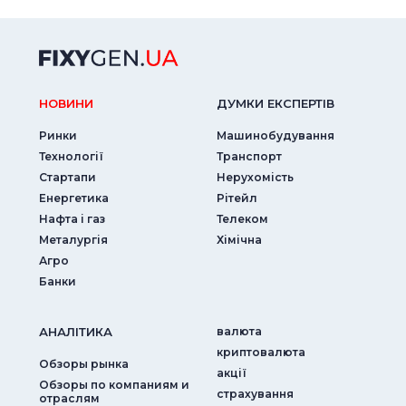
НОВИНИ
ДУМКИ ЕКСПЕРТIВ
Ринки
Машинобудування
Технології
Транспорт
Стартапи
Нерухомість
Енергетика
Рітейл
Нафта і газ
Телеком
Металургія
Хімічна
Агро
Банки
АНАЛIТИКА
валюта
криптовалюта
Обзоры рынка
акції
Обзоры по компаниям и
страхування
отраслям