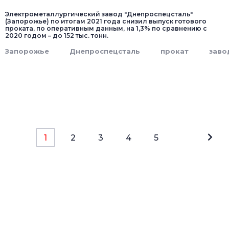
Электрометаллургический завод "Днепроспецсталь"
(Запорожье) по итогам 2021 года снизил выпуск готового
проката, по оперативным данным, на 1,3% по сравнению с
2020 годом – до 152 тыс. тонн.
Запорожье
Днепроспецсталь
прокат
заво
1
2
3
4
5