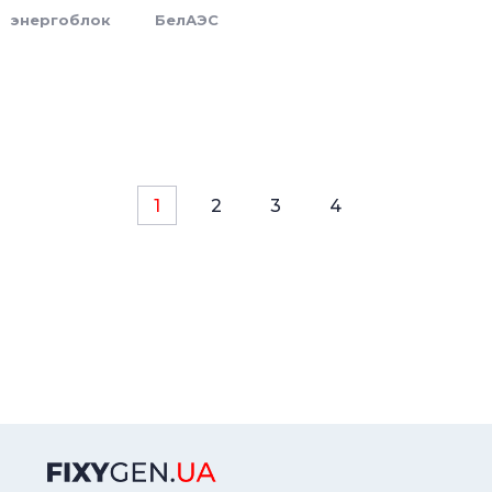
энергоблок
БелАЭС
1
2
3
4