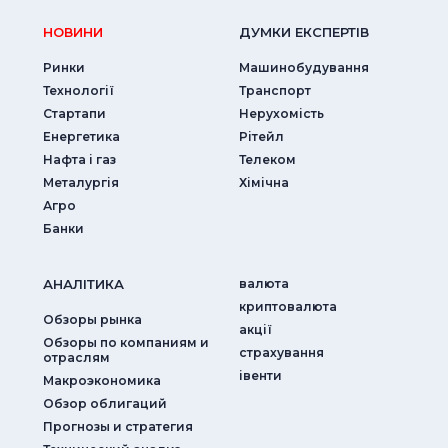
НОВИНИ
ДУМКИ ЕКСПЕРТIВ
Ринки
Машинобудування
Технології
Транспорт
Стартапи
Нерухомість
Енергетика
Рітейл
Нафта і газ
Телеком
Металургія
Хімічна
Агро
Банки
АНАЛIТИКА
валюта
криптовалюта
Обзоры рынка
акції
Обзоры по компаниям и
страхування
отраслям
iвенти
Макроэкономика
Обзор облигаций
Прогнозы и стратегия