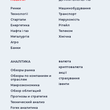
Ринки
Машинобудування
Технології
Транспорт
Стартапи
Нерухомість
Енергетика
Рітейл
Нафта і газ
Телеком
Металургія
Хімічна
Агро
Банки
АНАЛIТИКА
валюта
криптовалюта
Обзоры рынка
акції
Обзоры по компаниям и
страхування
отраслям
iвенти
Макроэкономика
Обзор облигаций
Прогнозы и стратегия
Технический анализ
Forex аналитика