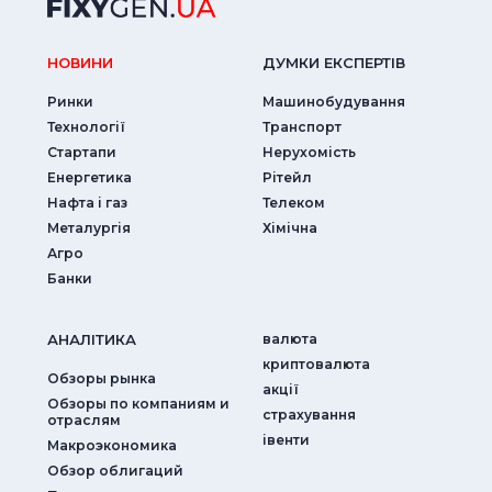
НОВИНИ
ДУМКИ ЕКСПЕРТIВ
Ринки
Машинобудування
Технології
Транспорт
Стартапи
Нерухомість
Енергетика
Рітейл
Нафта і газ
Телеком
Металургія
Хімічна
Агро
Банки
АНАЛIТИКА
валюта
криптовалюта
Обзоры рынка
акції
Обзоры по компаниям и
страхування
отраслям
iвенти
Макроэкономика
Обзор облигаций