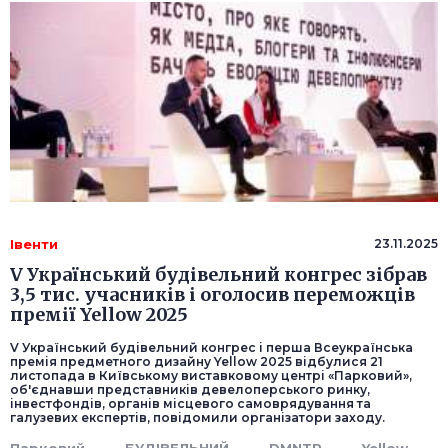
Івенти
23.11.2025
V Український будівельний конгрес зібрав
3,5 тис. учасників і оголосив переможців
премії Yellow 2025
V Український будівельний конгрес і перша Всеукраїнська
премія предметного дизайну Yellow 2025 відбулися 21
листопада в Київському виставковому центрі «Парковий»,
об'єднавши представників девелоперського ринку,
інвестфондів, органів місцевого самоврядування та
галузевих експертів, повідомили організатори заходу.
Парковий
БУДІВЕЛЬНИЙ
DMNTR
Yellow