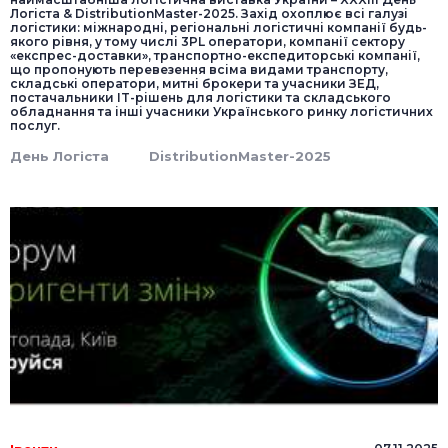
Логіста & DistributionMaster-2025. Захід охоплює всі галузі
логістики: міжнародні, регіональні логістичні компанії будь-
якого рівня, у тому числі 3PL оператори, компанії сектору
«експрес-доставки», транспортно-експедиторські компанії,
що пропонують перевезення всіма видами транспорту,
складські оператори, митні брокери та учасники ЗЕД,
постачальники IT-рішень для логістики та складського
обладнання та інші учасники Українського ринку логістичних
послуг.
День Логіста
DistributionMaster-2025