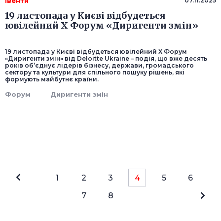
Івенти
07.11.2025
19 листопада у Києві відбудеться
ювілейний Х Форум «Диригенти змін»
19 листопада у Києві відбудеться ювілейний Х Форум
«Диригенти змін» від Deloitte Ukraine – подія, що вже десять
років об’єднує лідерів бізнесу, держави, громадського
сектору та культури для спільного пошуку рішень, які
формують майбутнє країни.
Форум
Диригенти змін
1
2
3
4
5
6
7
8