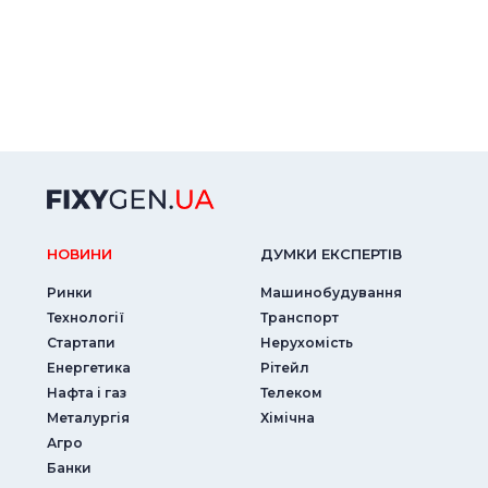
НОВИНИ
ДУМКИ ЕКСПЕРТIВ
Ринки
Машинобудування
Технології
Транспорт
Стартапи
Нерухомість
Енергетика
Рітейл
Нафта і газ
Телеком
Металургія
Хімічна
Агро
Банки