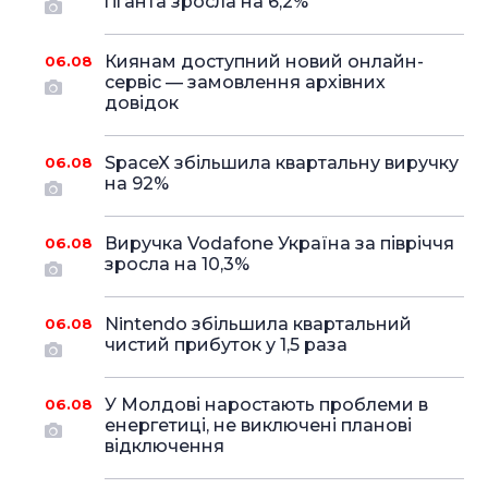
гіганта зросла на 6,2%
Киянам доступний новий онлайн-
06.08
сервіс — замовлення архівних
довідок
SpaceX збільшила квартальну виручку
06.08
на 92%
Виручка Vodafone Україна за півріччя
06.08
зросла на 10,3%
Nintendo збільшила квартальний
06.08
чистий прибуток у 1,5 раза
У Молдові наростають проблеми в
06.08
енергетиці, не виключені планові
відключення