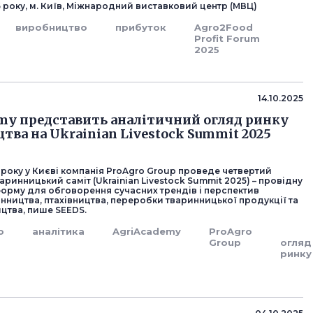
 року, м. Київ, Міжнародний виставковий центр (МВЦ)
виробництво
прибуток
Agro2Food
Profit Forum
2025
14.10.2025
my представить аналітичний огляд ринку
тва на Ukrainian Livestock Summit 2025
 року у Києві компанія ProAgro Group проведе четвертий
аринницький саміт (Ukrainian Livestock Summit 2025) – провідну
форму для обговорення сучасних трендів і перспектив
нництва, птахівництва, переробки тваринницької продукції та
тва, пише SEEDS.
о
аналітика
AgriAcademy
ProAgro
Group
огляд
ринку