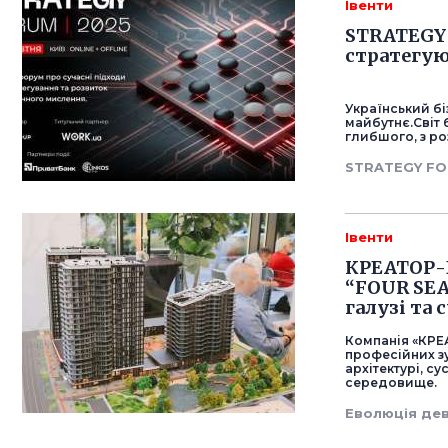
Івенти
STRATEGY 
стратегуют
Український бі
майбутнє.Світ 
глибшого, з ро
STRATEGY FO
Івенти
КРЕАТОР-Б
“FOUR SEA
галузі та 
Компанія «КРЕ
професійних з
архітектурі, с
середовище.
Еволюція де