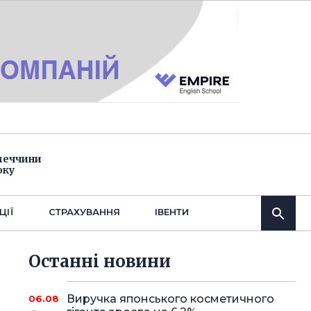
імеччини
оку
ЦІЇ
СТРАХУВАННЯ
IВЕНТИ
Останнi новини
Виручка японського косметичного
06.08