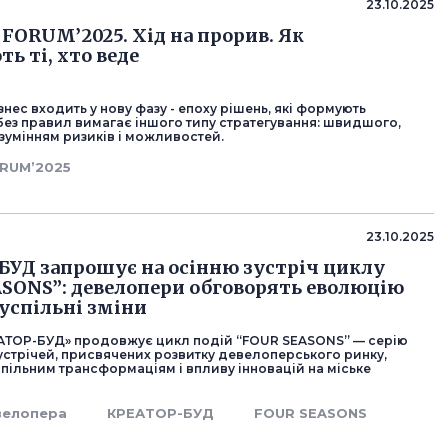
23.10.2025
FORUM’2025. Хід на прорив. Як
ь ті, хто веде
знес входить у нову фазу - епоху рішень, які формують
без правил вимагає іншого типу стратегування: швидшого,
зумінням ризиків і можливостей.
RUM’2025
23.10.2025
УД запрошує на осінню зустріч циклу
SONS”: девелопери обговорять еволюцію
суспільні зміни
АТОР-БУД» продовжує цикл подій “FOUR SEASONS” — серію
устрічей, присвячених розвитку девелоперського ринку,
успільним трансформаціям і впливу інновацій на міське
велопера
КРЕАТОР-БУД
FOUR SEASONS