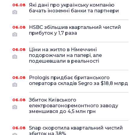
Які дані про українську компанію
06.08
бачать іноземні банки та партнери
HSBC збільшив квартальний чистий
06.08
прибуток у 1,7 раза
Ціни на житло в Німеччині
06.08
подорожчали на папері, але
подешевшали в реальності
Prologis придбає британського
06.08
оператора складів Segro за $18,8 млрд
Збиток Київського
06.08
електровагоноремонтного заводу
зменшився до 4,5 млн грн
Snap скоротила квартальний чистий
06.08
збиток на 38%