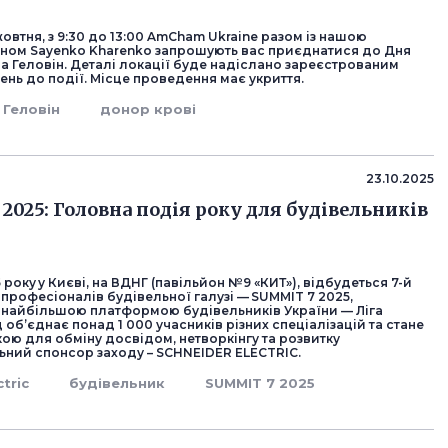
 жовтня, з 9:30 до 13:00 AmCham Ukraine разом із нашою
ном Sayenko Kharenko запрошують вас приєднатися до Дня
а Геловін. Деталі локації буде надіслано зареєстрованим
ень до події. Місце проведення має укриття.
Геловін
донор крові
23.10.2025
2025: Головна подія року для будівельників
 року у Києві, на ВДНГ (павільйон №9 «КИТ»), відбудеться 7-й
 професіоналів будівельної галузі — SUMMIT 7 2025,
 найбільшою платформою будівельників України — Ліга
д об’єднає понад 1 000 учасників різних спеціалізацій та стане
ою для обміну досвідом, нетворкінгу та розвитку
льний спонсор заходу – SCHNEIDER ELECTRIC.
tric
будівельник
SUMMIT 7 2025