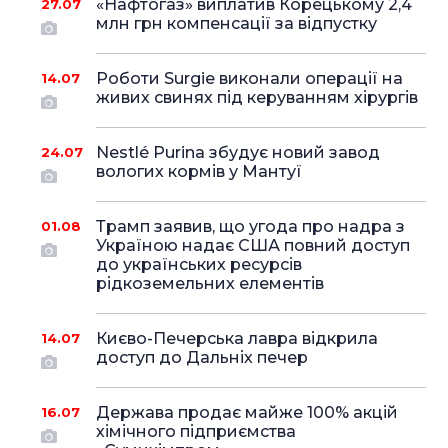
«Нафтогаз» виплатив Корецькому 2,4
27.07
млн грн компенсації за відпустку
Роботи Surgie виконали операції на
14.07
живих свинях під керуванням хірургів
Nestlé Purina збудує новий завод
24.07
вологих кормів у Мантуї
Трамп заявив, що угода про надра з
01.08
Україною надає США повний доступ
до українських ресурсів
рідкоземельних елементів
Києво-Печерська лавра відкрила
14.07
доступ до Дальніх печер
Держава продає майже 100% акцій
16.07
хімічного підприємства