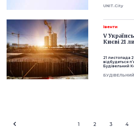
UNIT.City
Івенти
V Українс
Києві 21 л
21 листопада 2
відбудеться п’
Будівельний Ко
БУДІВЕЛЬНИЙ
1
2
3
4