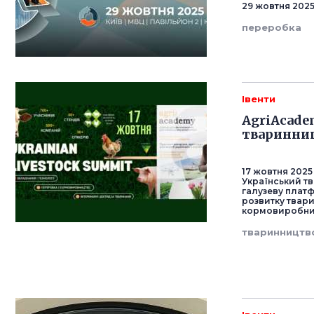
29 жовтня 2025
переробка
Івенти
AgriAcade
тваринниц
17 жовтня 2025
Український тв
галузеву плат
розвитку твари
кормовиробниц
тваринництв