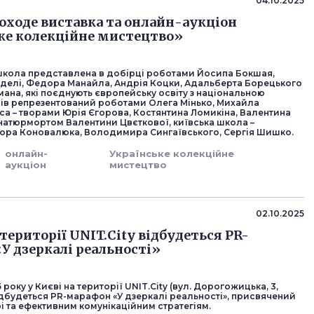
04.10.2025
роходе виставка та онлайн-аукціон
ке колекційне мистецтво»
школа представлена в добірці роботами Йосипа Бокшая,
делі, Федора Манайла, Андрія Коцки, Адальберта Борецького
ана, які поєднують європейську освіту з національною
вів репрезентований роботами Олега Мінько, Михайла
са – творами Юрія Єгорова, Костянтина Ломикіна, Валентина
 натюрмортом Валентини Цвєткової, київська школа –
ра Коновалюка, Володимира Сингаївського, Сергія Шишко.
онлайн-
Українське колекційне
аукціон
мистецтво
02.10.2025
 території UNIT.City відбудеться PR-
У дзеркалі реальності»
 року у Києві на території UNIT.City (вул. Дорогожицька, 3,
ідбудеться PR-марафон «У дзеркалі реальності», присвячений
рі та ефективним комунікаційним стратегіям.