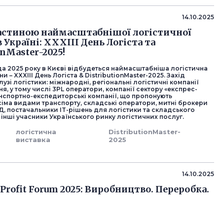
14.10.2025
астиною наймасштабнішої логістичної
 Україні: XXXІІІ День Логіста та
onMaster-2025!
да 2025 року в Києві відбудеться наймасштабніша логістична
и – XXXІІІ День Логіста & DistributionMaster-2025. Захід
лузі логістики: міжнародні, регіональні логістичні компанії
ня, у тому числі 3PL оператори, компанії сектору «експрес-
анспортно-експедиторські компанії, що пропонують
сіма видами транспорту, складські оператори, митні брокери
Д, постачальники IT-рішень для логістики та складського
інші учасники Українського ринку логістичних послуг.
логістична
DistributionMaster-
виставка
2025
14.10.2025
Profit Forum 2025: Виробництво. Переробка.