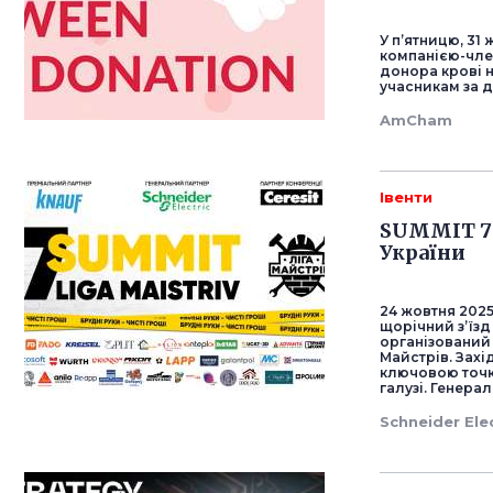
У п’ятницю, 31
компанією-чле
донора крові н
учасникам за д
AmCham
Івенти
SUMMIT 7 
України
24 жовтня 2025
щорічний з’їзд
організований
Майстрів. Захі
ключовою точк
галузі. Генера
Schneider Elec