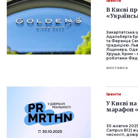
Івенти
В Києві п
«Українсь
Закарпатська 
Адальберта Ер
та Ференца Сем
традицією. Ль
Ліщинера, Оде
Хруща, Крим –
роботами Федо
виставка
Івенти
У Києві на
марафон «
30 жовтня 2025
Campus B12) в
чесності, дові