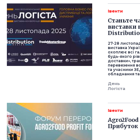
Івенти
Станьте ч
виставки в
Distributi
27-28 листопа
виставка Україн
охоплює всі га
будь-якого рів
доставки», тр
перевезення в
та учасники ЗЕ
обладнання та 
День
Логіста
Івенти
Agro2Food 
Прибуток