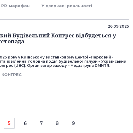
PR-марафон
У дзеркалі реальності
26.09.2025
ький Будівельний Конгрес відбудеться у
истопада
025 року у Київському виставковому центрі «Парковий»
ята, ювілейна, головна подія будівельної галузи – Український
нгрес (UBC). Організатор заходу – Медіагрупа DMNTR.
 КОНГРЕС
5
6
7
8
9