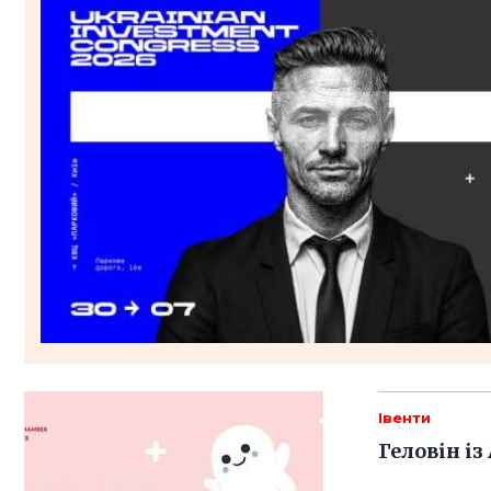
Івенти
Геловін і