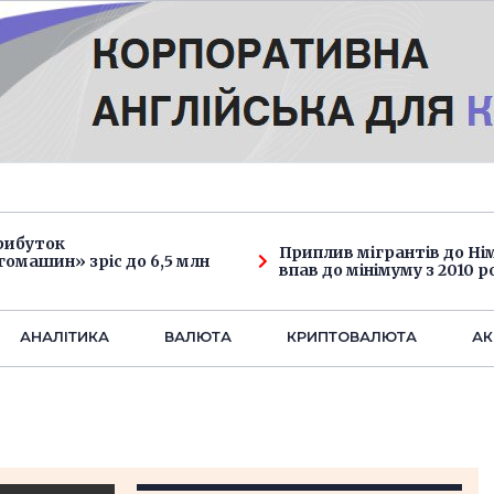
рибуток
Приплив мігрантів до Н
омашин» зріс до 6,5 млн
впав до мінімуму з 2010 р
АНАЛIТИКА
ВАЛЮТА
КРИПТОВАЛЮТА
АК