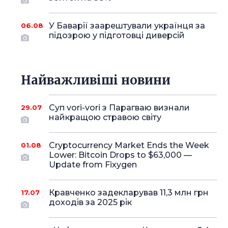
У Баварії заарештували українця за
06.08
підозрою у підготовці диверсій
Найважливіші новини
Суп vori-vori з Парагваю визнали
29.07
найкращою стравою світу
Cryptocurrency Market Ends the Week
01.08
Lower: Bitcoin Drops to $63,000 —
Update from Fixygen
Кравченко задекларував 11,3 млн грн
17.07
доходів за 2025 рік