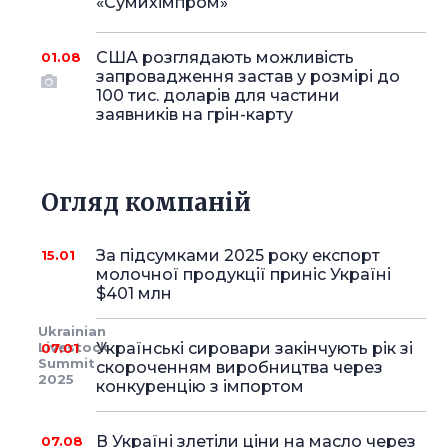
«Сумихімпром»
США розглядають можливість
01.08
запровадження застав у розмірі до
100 тис. доларів для частини
заявників на грін-карту
Огляд компаній
За підсумками 2025 року експорт
15.01
молочної продукції приніс Україні
$401 млн
Ukrainian
Українські сировари закінчують рік зі
Livestock
07.01
Summit
скороченням виробництва через
2025
конкуренцію з імпортом
В Україні злетіли ціни на масло через
07.08