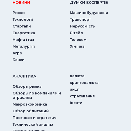
НОВИНИ
ДУМКИ ЕКСПЕРТIВ
Ринки
Машинобудування
Технології
Транспорт
Стартапи
Нерухомість
Енергетика
Рітейл
Нафта і газ
Телеком
Металургія
Хімічна
Агро
Банки
АНАЛIТИКА
валюта
криптовалюта
Обзоры рынка
акції
Обзоры по компаниям и
страхування
отраслям
iвенти
Макроэкономика
Обзор облигаций
Прогнозы и стратегия
Технический анализ