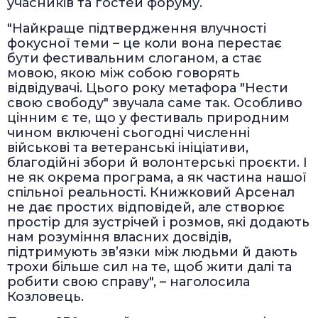
учасників та гостей форуму.
"Найкраще підтвердження влучності
фокусної теми – це коли вона перестає
бути фестивальним слоганом, а стає
мовою, якою між собою говорять
відвідувачі. Цього року метафора "Нести
свою свободу" звучала саме так. Особливо
цінним є те, що у фестиваль природним
чином включені сьогодні численні
військові та ветеранські ініціативи,
благодійні збори й волонтерські проєкти. І
не як окрема програма, а як частина нашої
спільної реальності. Книжковий Арсенал
не дає простих відповідей, але створює
простір для зустрічей і розмов, які додають
нам розуміння власних досвідів,
підтримують зв’язки між людьми й дають
трохи більше сил на те, щоб жити далі та
робити свою справу", – наголосила
Козловець.