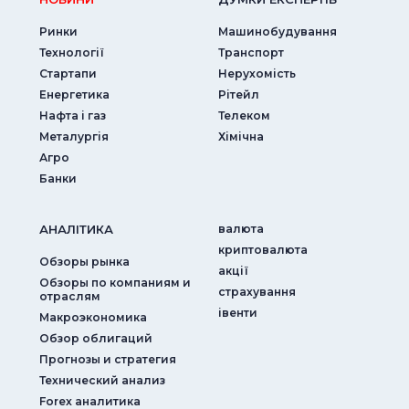
Ринки
Машинобудування
Технології
Транспорт
Стартапи
Нерухомість
Енергетика
Рітейл
Нафта і газ
Телеком
Металургія
Хімічна
Агро
Банки
АНАЛIТИКА
валюта
криптовалюта
Обзоры рынка
акції
Обзоры по компаниям и
страхування
отраслям
iвенти
Макроэкономика
Обзор облигаций
Прогнозы и стратегия
Технический анализ
Forex аналитика