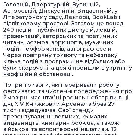
Головній, Літературній, Вуличній,
Авторській, Дискусійній, Видавничій, у
Літературному саду, Лекторії, BookLab і
підлітковому просторі. Загалом це понад
240 подій – публічних дискусій, лекцій,
презентацій, авторських та поетичних
читань, розмов, воркшопів, музичних
подій, перформансів, автограф-сесій.
Через повітряну тривогу та небезпеку
кілька подій з програми не відбулися або
були скорочені, а деякі пройшли в укритті у
неофіційній обстановці.
Попри тривоги, які переривали роботу
фестивалю, та численні попередження про
ймовірні масштабні російські обстріли в ці
дні, XIV Книжковий Арсенал зібрав 27
тисяч відвідувачів. Свої стенди
презентували 111 великих, 25 малих
видавництв, книгарня book.ua, а також
військові та волонтерські ініціативи. 12