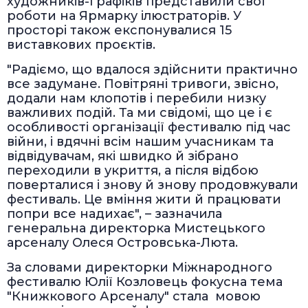
художників-графіків представили свої
роботи на Ярмарку ілюстраторів. У
просторі також експонувалися 15
виставкових проєктів.
"Радіємо, що вдалося здійснити практично
все задумане. Повітряні тривоги, звісно,
додали нам клопотів і перебили низку
важливих подій. Та ми свідомі, що це і є
особливості організації фестивалю під час
війни, і вдячні всім нашим учасникам та
відвідувачам, які швидко й зібрано
переходили в укриття, а після відбою
поверталися і знову й знову продовжували
фестиваль. Це вміння жити й працювати
попри все надихає", – зазначила
генеральна директорка Мистецького
арсеналу Олеся Островська-Люта.
За словами директорки Міжнародного
фестивалю Юлії Козловець фокусна тема
"Книжкового Арсеналу" стала мовою