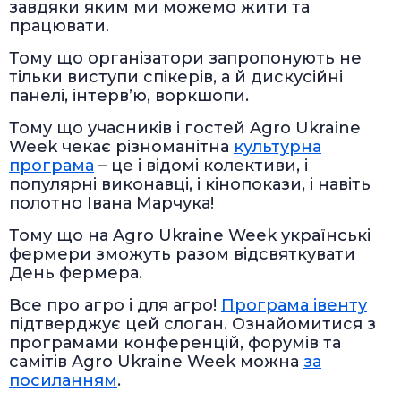
завдяки яким ми можемо жити та
працювати.
Тому що організатори запропонують не
тільки виступи спікерів, а й дискусійні
панелі, інтерв’ю, воркшопи.
Тому що учасників і гостей Agro Ukraine
Week чекає різноманітна
культурна
програма
– це і відомі колективи, і
популярні виконавці, і кінопокази, і навіть
полотно Івана Марчука!
Тому що на Agro Ukraine Week українські
фермери зможуть разом відсвяткувати
День фермера.
Все про агро і для агро!
Програма івенту
підтверджує цей слоган. Ознайомитися з
програмами конференцій, форумів та
самітів Agro Ukraine Week можна
за
посиланням
.