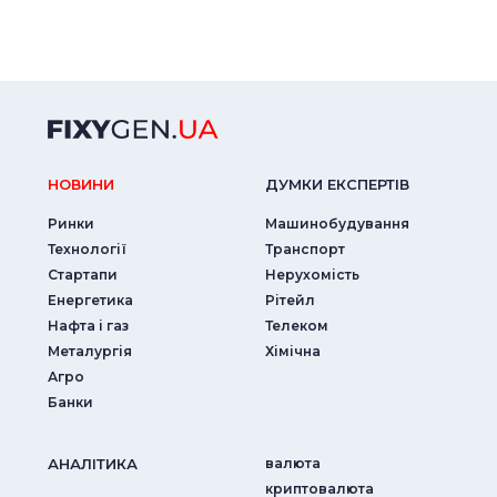
НОВИНИ
ДУМКИ ЕКСПЕРТIВ
Ринки
Машинобудування
Технології
Транспорт
Стартапи
Нерухомість
Енергетика
Рітейл
Нафта і газ
Телеком
Металургія
Хімічна
Агро
Банки
АНАЛIТИКА
валюта
криптовалюта