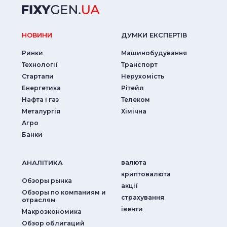
НОВИНИ
ДУМКИ ЕКСПЕРТIВ
Ринки
Машинобудування
Технології
Транспорт
Стартапи
Нерухомість
Енергетика
Рітейл
Нафта і газ
Телеком
Металургія
Хімічна
Агро
Банки
АНАЛIТИКА
валюта
криптовалюта
Обзоры рынка
акції
Обзоры по компаниям и
страхування
отраслям
iвенти
Макроэкономика
Обзор облигаций