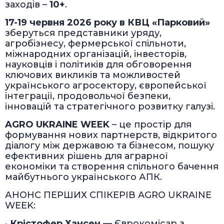
заходів –
10+
.
17-19 червня 2026 року в КВЦ «Парковий»
зберуться представники уряду,
агробізнесу, фермерської спільноти,
міжнародних організацій, інвесторів,
науковців і політиків для обговорення
ключових викликів та можливостей
українського агросектору, європейської
інтеграції, продовольчої безпеки,
інновацій та стратегічного розвитку галузі.
AGRO UKRAINE WEEK
– це простір для
формування нових партнерств, відкритого
діалогу між державою та бізнесом, пошуку
ефективних рішень для аграрної
економіки та створення спільного бачення
майбутнього українського АПК.
АНОНС ПЕРШИХ СПІКЕРІВ AGRO UKRAINE
WEEK:
•
Крістофер Хансен
— Єврокомісар з