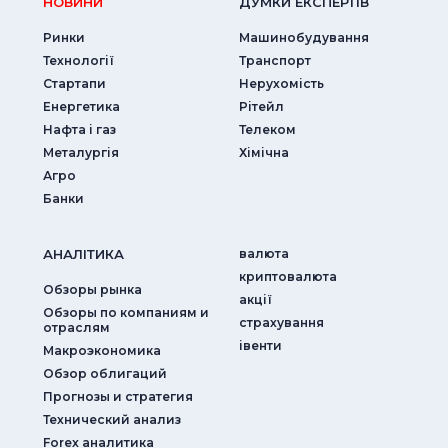
НОВИНИ
ДУМКИ ЕКСПЕРТIВ
Ринки
Машинобудування
Технології
Транспорт
Стартапи
Нерухомість
Енергетика
Рітейл
Нафта і газ
Телеком
Металургія
Хімічна
Агро
Банки
АНАЛIТИКА
валюта
криптовалюта
Обзоры рынка
акції
Обзоры по компаниям и
страхування
отраслям
iвенти
Макроэкономика
Обзор облигаций
Прогнозы и стратегия
Технический анализ
Forex аналитика