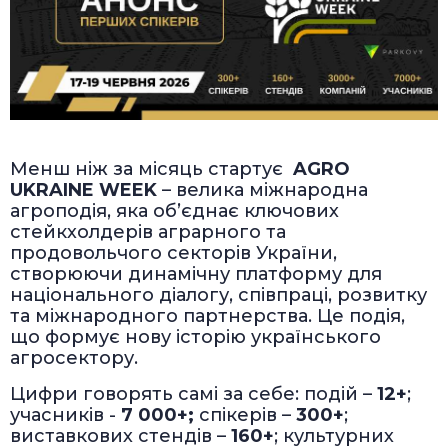
Менш ніж за місяць стартує
AGRO
UKRAINE WEEK
– велика міжнародна
агроподія, яка об’єднає ключових
стейкхолдерів аграрного та
продовольчого секторів України,
створюючи динамічну платформу для
національного діалогу, співпраці, розвитку
та міжнародного партнерства. Це подія,
що формує нову історію українського
агросектору.
Цифри говорять самі за себе: подій –
12+
;
учасників -
7 000+;
спікерів –
300+
;
виставкових стендів –
160+
; культурних