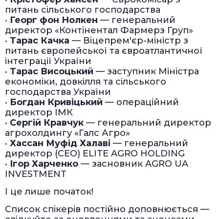
питань сільського господарства
•
Георг фон Нолкен
— генеральний
директор «Контінентал Фармерз Груп»
•
Тарас Качка
— Віцепрем'єр-міністр з
питань європейської та євроатлантичної
інтеграції України
•
Тарас Висоцький
— заступник Міністра
економіки, довкілля та сільського
господарства України
•
Богдан Кривіцький
— операційний
директор ІМК
•
Сергій Кравчук
— генеральний директор
агрохолдингу «Галс Агро»
•
Хассан Муфід Халаві
— генеральний
директор (CEO) ELITE AGRO HOLDING
•
Ігор Харченко
— засновник AGRO UA
INVESTMENT
І це лише початок!
Список спікерів постійно доповнюється —