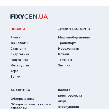
НОВИНИ
ДУМКИ ЕКСПЕРТIВ
Ринки
Машинобудування
Технології
Транспорт
Стартапи
Нерухомість
Енергетика
Рітейл
Нафта і газ
Телеком
Металургія
Хімічна
Агро
Банки
АНАЛIТИКА
валюта
криптовалюта
Обзоры рынка
акції
Обзоры по компаниям и
страхування
отраслям