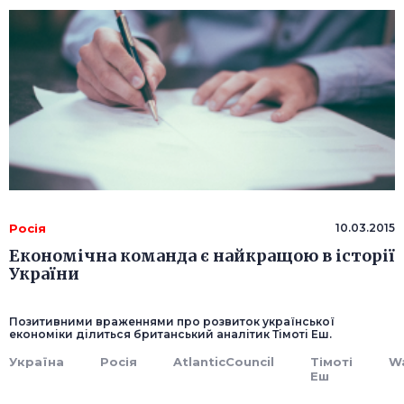
Росія
10.03.2015
Економічна команда є найкращою в історії
України
Позитивними враженнями про розвиток української
економіки ділиться британський аналітик Тімоті Еш.
Україна
Росія
AtlanticCouncil
Тімоті
W
Еш