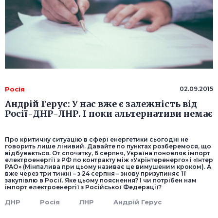
Росія
02.09.2015
Андрій Герус: У нас вже є залежність від
Росії-ДНР-ЛНР. І поки альтернативи немає
Про критичну ситуацію в сфері енергетики сьогодні не
говорить лише лінивий. Давайте по пунктах розберемося, що
відбувається. От спочатку, 6 серпня, Україна поновляє імпорт
електроенергії з РФ по контракту між «Укрінтеренерго» і «Інтер
РАО» (Мінпалива при цьому називає це вимушеним кроком). А
вже через три тижні – з 24 серпня – знову призупиняє її
закупівлю в Росії. Яке цьому пояснення? І чи потрібен нам
імпорт електроенергії з Російської Федерації?
ДНР
Росія
ЛНР
Андрій Герус