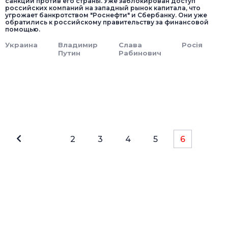
санкции против его страны. Уже заблокирован доступ
российских компаний на западный рынок капитала, что
угрожает банкротством "Роснефти" и Сбербанку. Они уже
обратились к российскому правительству за финансовой
помощью.
Украина
Владимир
Слава
Росія
Путин
Рабинович
2
3
4
5
6