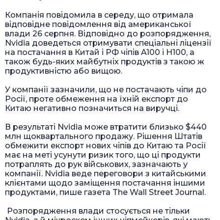
Компанія повідомила в середу, що отримала
відповідне повідомлення від американської
влади 26 серпня. Відповідно до розпорядження,
Nvidia доведеться отримувати спеціальні ліцензії
на постачання в Китай і РФ чіпів A100 і H100, а
також будь-яких майбутніх продуктів з такою ж
продуктивністю або вищою.
У компанії зазначили, що не постачають чіпи до
Росії, проте обмеження на їхній експорт до
Китаю негативно позначиться на виручці.
В результаті Nvidia може втратити близько $440
млн щоквартального продажу. Рішення Штатів
обмежити експорт нових чіпів до Китаю та Росії
має на меті усунути ризик того, що ці продукти
потраплять до рук військових, зазначають у
компанії. Nvidia веде переговори з китайськими
клієнтами щодо заміщення постачання іншими
продуктами, пише газета The Wall Street Journal.
Розпорядження влади стосується не тільки