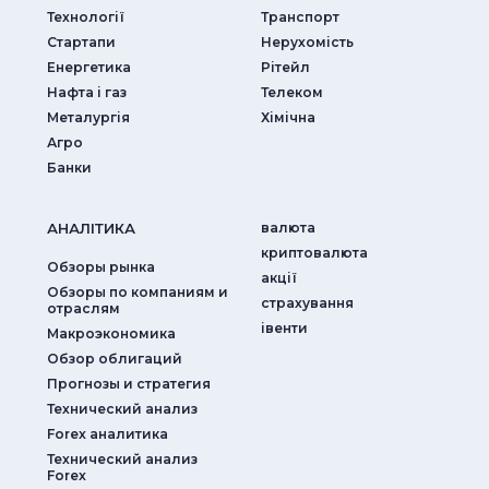
Технології
Транспорт
Стартапи
Нерухомість
Енергетика
Рітейл
Нафта і газ
Телеком
Металургія
Хімічна
Агро
Банки
АНАЛIТИКА
валюта
криптовалюта
Обзоры рынка
акції
Обзоры по компаниям и
страхування
отраслям
iвенти
Макроэкономика
Обзор облигаций
Прогнозы и стратегия
Технический анализ
Forex аналитика
Технический анализ
Forex