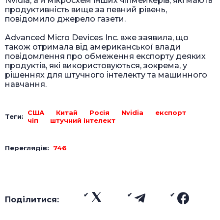
Nvidia, а й мікросхем інших чіпмейкерів, які мають
продуктивність вище за певний рівень,
повідомило джерело газети.
Advanced Micro Devices Inc. вже заявила, що
також отримала від американської влади
повідомлення про обмеження експорту деяких
продуктів, які використовуються, зокрема, у
рішеннях для штучного інтелекту та машинного
навчання.
США
Китай
Росія
Nvidia
експорт
Теги:
чіп
штучний інтелект
Переглядів:
746
Поділитися: