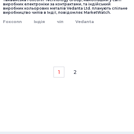
виробник електроніки за контрактами, та індійський
виробник кольорових металів Vedanta Ltd. планують спільне
виробництво чипів в Індії, повідомляє MarketWatch.
Foxconn
Індія
чіп
Vedanta
1
2