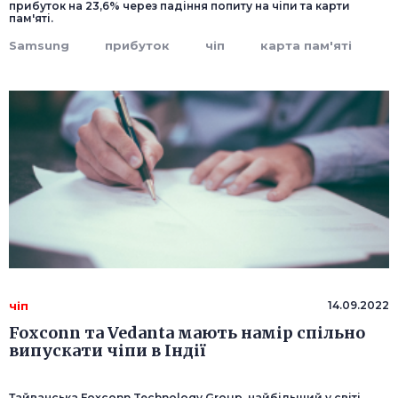
прибуток на 23,6% через падіння попиту на чіпи та карти
пам'яті.
Samsung
прибуток
чіп
карта пам'яті
чіп
14.09.2022
Foxconn та Vedanta мають намір спільно
випускати чіпи в Індії
Тайванська Foxconn Technology Group, найбільший у світі