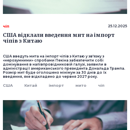
чіп
25.12.2025
США відклали введення мит на імпорт
чіпів з Китаю
США введуть мита на імпорт чіпів з Китаю у зв'язку з
«нерозумними» спробами Пекіна забезпечити собі
домінування в напівпровідниковій галузі, заявили в
адміністрації американського президента Дональда Трампа.
Розмір мит буде оголошено мінімум за 30 днів до їх
введення, яке відкладено до червня 2027 року.
США
Китай
імпорт
мито
чіп