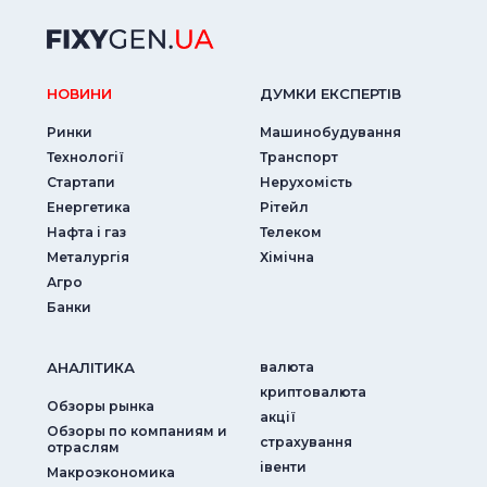
НОВИНИ
ДУМКИ ЕКСПЕРТIВ
Ринки
Машинобудування
Технології
Транспорт
Стартапи
Нерухомість
Енергетика
Рітейл
Нафта і газ
Телеком
Металургія
Хімічна
Агро
Банки
АНАЛIТИКА
валюта
криптовалюта
Обзоры рынка
акції
Обзоры по компаниям и
страхування
отраслям
iвенти
Макроэкономика