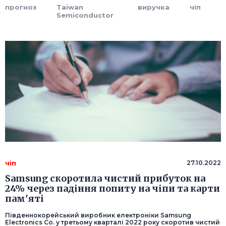
прогноз
Taiwan
виручка
чіп
Semiconductor
чіп
27.10.2022
Samsung скоротила чистий прибуток на
24% через падіння попиту на чіпи та карти
пам'яті
Південнокорейський виробник електроніки Samsung
Electronics Co. у третьому кварталі 2022 року скоротив чистий