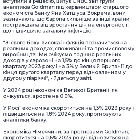
вступили в рецесію, цитує CNBC звіт групи
аналітиків Goldman під керівництвом старшого
економіста банку Яна Хатціуса. Зокрема, вони
зазначають, що Європа сильніше за інші країни
постраждала від зростання цін на енергоносії,
що підвищило загальну інфляцію.
"Зі свого боку, висока інфляція позначиться на
реальних доходах, споживанні та промисловому
виробництві. Ми очікуємо падіння реальних
доходів у єврозоні на 1,5% до кінця першого
кварталу 2023 року і на 3% у Великій Британії до
кінця другого кварталу перед відновленням у
другому півріччі", - йдеться у звіті.
У 2024 році економіка Великої Британії, як
очікується, зросте на 0,9%.
У Росії економіка скоротиться на 1,3% 2023 року і
підвищиться на 1,8% 2024 року, прогнозують
аналітики банку.
Економіка Німеччини, за прогнозами Goldman,
скоротиться на 0,6% 2023 року і відновиться на