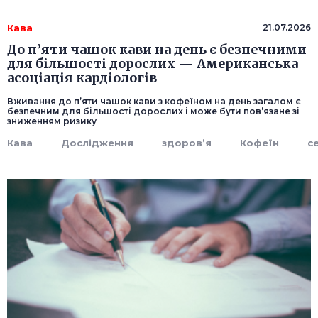
Кава
21.07.2026
До п’яти чашок кави на день є безпечними
для більшості дорослих — Американська
асоціація кардіологів
Вживання до п’яти чашок кави з кофеїном на день загалом є
безпечним для більшості дорослих і може бути пов’язане зі
зниженням ризику
Кава
Дослідження
здоров’я
Кофеїн
с