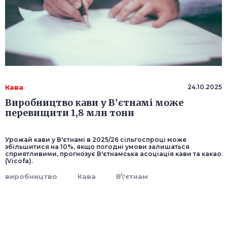
Кава
24.10.2025
Виробництво кави у В'єтнамі може
перевищити 1,8 млн тонн
Урожай кави у В'єтнамі в 2025/26 сільгоспроці може
збільшитися на 10%, якщо погодні умови залишаться
сприятливими, прогнозує В'єтнамська асоціація кави та какао
(Vicofa).
виробництво
Кава
В\'єтнам