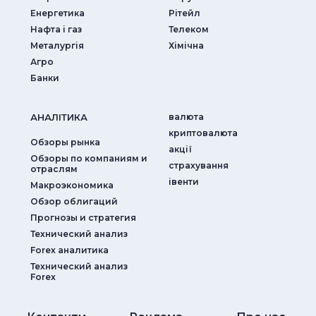
Енергетика
Рітейл
Нафта і газ
Телеком
Металургія
Хімічна
Агро
Банки
АНАЛIТИКА
валюта
криптовалюта
Обзоры рынка
акції
Обзоры по компаниям и
страхування
отраслям
iвенти
Макроэкономика
Обзор облигаций
Прогнозы и стратегия
Технический анализ
Forex аналитика
Технический анализ
Forex