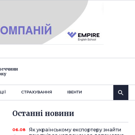
імеччини
оку
ЦІЇ
СТРАХУВАННЯ
IВЕНТИ
Останнi новини
Як українському експортеру знайти
06.08