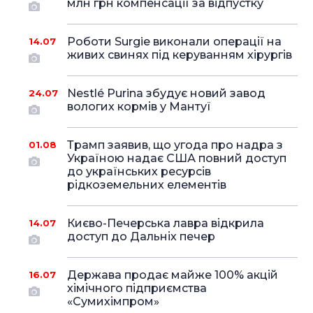
млн грн компенсації за відпустку
Роботи Surgie виконали операції на
14.07
живих свинях під керуванням хірургів
Nestlé Purina збудує новий завод
24.07
вологих кормів у Мантуї
Трамп заявив, що угода про надра з
01.08
Україною надає США повний доступ
до українських ресурсів
рідкоземельних елементів
Києво-Печерська лавра відкрила
14.07
доступ до Дальніх печер
Держава продає майже 100% акцій
16.07
хімічного підприємства
«Сумихімпром»