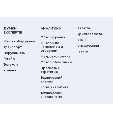
ДУМКИ
АНАЛIТИКА
валюта
ЕКСПЕРТIВ
криптовалюта
Обзоры рынка
акції
Машинобудування
Обзоры по
страхування
компаниям и
Транспорт
отраслям
iвенти
Нерухомість
Макроэкономика
Рітейл
Обзор облигаций
Телеком
Прогнозы и
Хімічна
стратегия
Технический
анализ
Forex аналитика
Технический
анализ Forex