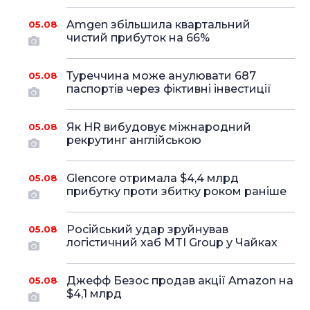
Amgen збільшила квартальний
05.08
чистий прибуток на 66%
Туреччина може анулювати 687
05.08
паспортів через фіктивні інвестиції
Як HR вибудовує міжнародний
05.08
рекрутинг англійською
Glencore отримала $4,4 млрд
05.08
прибутку проти збитку роком раніше
Російський удар зруйнував
05.08
логістичний хаб MTI Group у Чайках
Джефф Безос продав акції Amazon на
05.08
$4,1 млрд