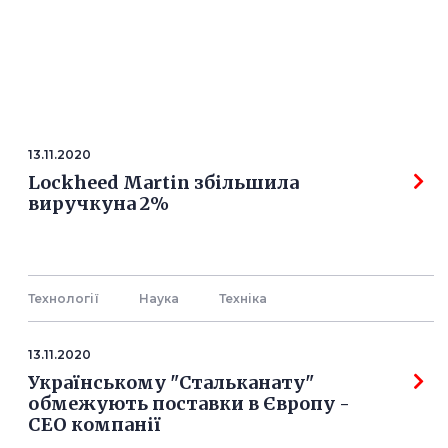
13.11.2020
Lockheed Martin збільшила
виручкуна 2%
Технології
Наука
Технiка
13.11.2020
Українському "Стальканату"
обмежують поставки в Європу -
СЕО компанії