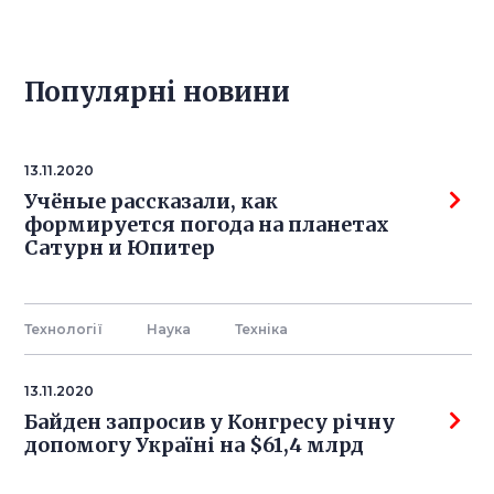
Популярнi новини
13.11.2020
Учёные рассказали, как
формируется погода на планетах
Сатурн и Юпитер
Технології
Наука
Технiка
13.11.2020
Байден запросив у Конгресу річну
допомогу Україні на $61,4 млрд