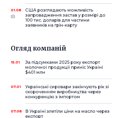
США розглядають можливість
01.08
запровадження застав у розмірі до
100 тис. доларів для частини
заявників на грін-карту
Огляд компаній
За підсумками 2025 року експорт
15.01
молочної продукції приніс Україні
$401 млн
Українські сировари закінчують рік зі
07.01
скороченням виробництва через
конкуренцію з імпортом
В Україні злетіли ціни на масло через
07.08
експорт