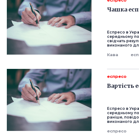
еспресо
Чашка есп
Еспресо в Укра
середньому пот
свідчать резул
виконаного дл
Кава
ес
еспресо
Вартість е
Еспресо в Укра
середньому пот
раніше, повідо
виконаного дл
еспресо