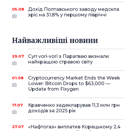
Дохід Полтавського заводу медскла
05.08
зріс на 31,8% у першому півріччі
Найважливіші новини
Суп vori-vori з Парагваю визнали
29.07
найкращою стравою світу
Cryptocurrency Market Ends the Week
01.08
Lower: Bitcoin Drops to $63,000 —
Update from Fixygen
Кравченко задекларував 11,3 млн грн
17.07
доходів за 2025 рік
«Нафтогаз» виплатив Корецькому 2,4
27.07