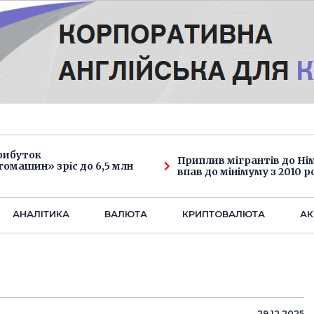
рибуток
Приплив мігрантів до Н
омашин» зріс до 6,5 млн
впав до мінімуму з 2010 р
АНАЛIТИКА
ВАЛЮТА
КРИПТОВАЛЮТА
АК
29.12.2025