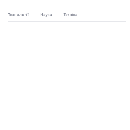
Технології
Наука
Технiка