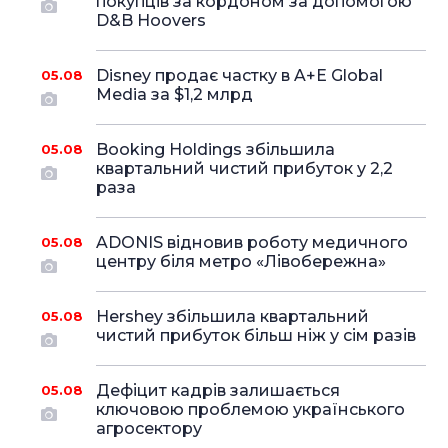
покупців за кордоном за допомогою
D&B Hoovers
Disney продає частку в A+E Global
05.08
Media за $1,2 млрд
Booking Holdings збільшила
05.08
квартальний чистий прибуток у 2,2
раза
ADONIS відновив роботу медичного
05.08
центру біля метро «Лівобережна»
Hershey збільшила квартальний
05.08
чистий прибуток більш ніж у сім разів
Дефіцит кадрів залишається
05.08
ключовою проблемою українського
агросектору