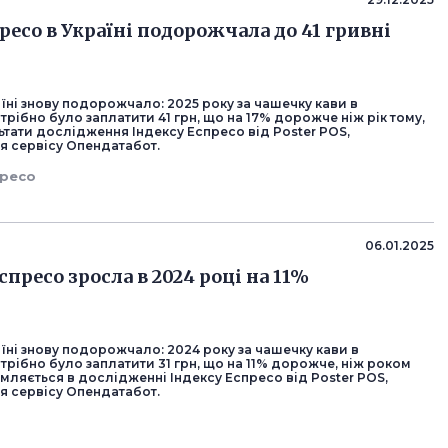
ресо в Україні подорожчала до 41 гривні
їні знову подорожчало: 2025 року за чашечку кави в
рібно було заплатити 41 грн, що на 17% дорожче ніж рік тому,
ьтати дослідження Індексу Еспресо від Poster POS,
я сервісу Опендатабот.
пресо
06.01.2025
спресо зросла в 2024 році на 11%
їні знову подорожчало: 2024 року за чашечку кави в
рібно було заплатити 31 грн, що на 11% дорожче, ніж роком
мляється в дослідженні Індексу Еспресо від Poster POS,
я сервісу Опендатабот.