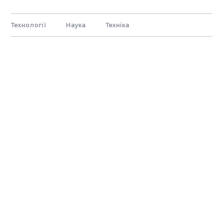
Технології
Наука
Технiка