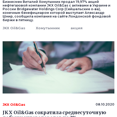
Бизнесмен Виталий Хомутынник продал 19,97% акций
нефтегазовой компании JKX Oil&Gas с активами в Украине и
России Bridgewater Holdings Corp (Сейшельские о-ва),
конечным бенефициаром которой выступает Александр
Шнир, сообщила компания на сайте Лондонской фондовой
биржи в пятницу.
JKX Oil&Gas
Хомутынник
акция
JKX Oil&Gas
08.10.2020
JKX Oil&Gas сократила среднесуточную