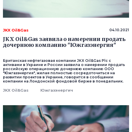
JKX Oil&Gas
04.10.2021
JKX Oil&Gas заявила о намерении продать
дочернюю компанию "Южгазэнергия"
Британская нефтегазовая компании JKX Oil&Gas Plc с
активами в Украине и России заявила о намерении продать
российскую операционную дочернюю компанию ООО
"Южгазэнергия", желая полностью сосредоточиться на
развитии проектов в Украине, говорится в сообщении
компании на Лондонской фондовой бирже в понедельник.
JKX Oil&Gas
Южгазэнергич