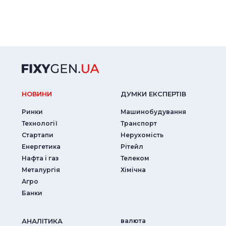
НОВИНИ
ДУМКИ ЕКСПЕРТIВ
Ринки
Машинобудування
Технології
Транспорт
Стартапи
Нерухомість
Енергетика
Рітейл
Нафта і газ
Телеком
Металургія
Хімічна
Агро
Банки
АНАЛIТИКА
валюта