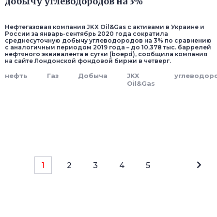
добычу углеводородов на 3%
Нефтегазовая компания JKX Oil&Gas с активами в Украине и
России за январь-сентябрь 2020 года сократила
среднесуточную добычу углеводородов на 3% по сравнению
с аналогичным периодом 2019 года – до 10,378 тыс. баррелей
нефтяного эквивалента в сутки (boepd), сообщила компания
на сайте Лондонской фондовой биржи в четверг.
нефть
Газ
Добыча
JKX
углеводор
Oil&Gas
1
2
3
4
5