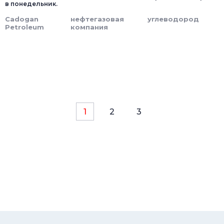
в понедельник.
Cadogan
нефтегазовая
углеводород
Petroleum
компания
1
2
3