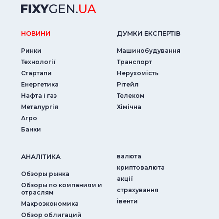
НОВИНИ
ДУМКИ ЕКСПЕРТIВ
Ринки
Машинобудування
Технології
Транспорт
Стартапи
Нерухомість
Енергетика
Рітейл
Нафта і газ
Телеком
Металургія
Хімічна
Агро
Банки
АНАЛIТИКА
валюта
криптовалюта
Обзоры рынка
акції
Обзоры по компаниям и
страхування
отраслям
iвенти
Макроэкономика
Обзор облигаций