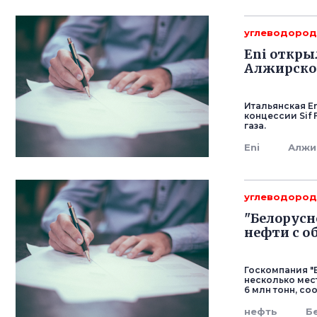
углеводоро
Eni откры
Алжирско
Итальянская En
концессии Sif 
газа.
Eni
Алжи
углеводоро
"Белорусн
нефти с о
Госкомпания "
несколько ме
6 млн тонн, с
нефть
Б