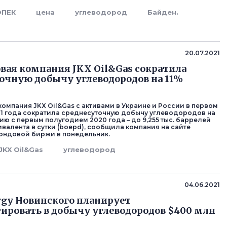
ОПЕК
цена
углеводород
Байден.
д
20.07.2021
вая компания JKX Oil&Gas сократила
очную добычу углеводородов на 11%
компания JKX Oil&Gas с активами в Украине и России в первом
1 года сократила среднесуточную добычу углеводородов на
ию с первым полугодием 2020 года – до 9,255 тыс. баррелей
ивалента в сутки (boepd), сообщила компания на сайте
ондовой биржи в понедельник.
JKX Oil&Gas
углеводород
д
04.06.2021
rgy Новинского планирует
ировать в добычу углеводородов $400 млн