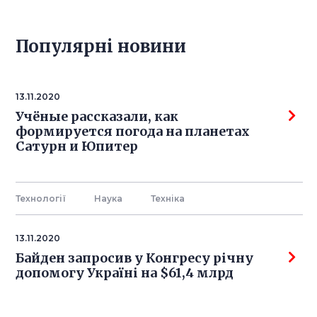
Популярнi новини
13.11.2020
Учёные рассказали, как
формируется погода на планетах
Сатурн и Юпитер
Технології
Наука
Технiка
13.11.2020
Байден запросив у Конгресу річну
допомогу Україні на $61,4 млрд