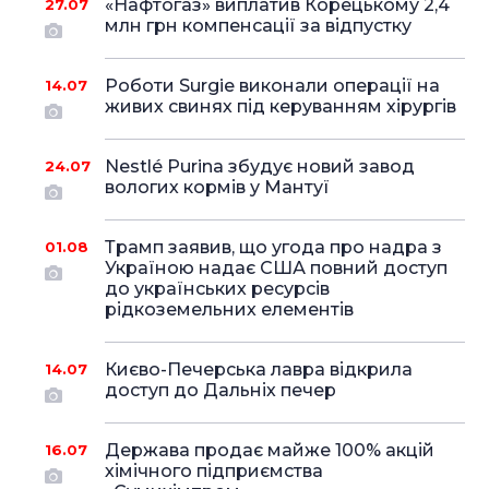
«Нафтогаз» виплатив Корецькому 2,4
27.07
млн грн компенсації за відпустку
Роботи Surgie виконали операції на
14.07
живих свинях під керуванням хірургів
Nestlé Purina збудує новий завод
24.07
вологих кормів у Мантуї
Трамп заявив, що угода про надра з
01.08
Україною надає США повний доступ
до українських ресурсів
рідкоземельних елементів
Києво-Печерська лавра відкрила
14.07
доступ до Дальніх печер
Держава продає майже 100% акцій
16.07
хімічного підприємства