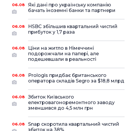
Які дані про українську компанію
06.08
бачать іноземні банки та партнери
HSBC збільшив квартальний чистий
06.08
прибуток у 1,7 раза
Ціни на житло в Німеччині
06.08
подорожчали на папері, але
подешевшали в реальності
Prologis придбає британського
06.08
оператора складів Segro за $18,8 млрд
Збиток Київського
06.08
електровагоноремонтного заводу
зменшився до 4,5 млн грн
Snap скоротила квартальний чистий
06.08
збиток на 38%