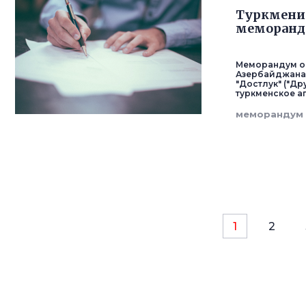
Туркмени
меморанду
Меморандум о
Азербайджана
"Достлук" ("Д
туркменское аг
меморандум
1
2