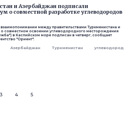
стан и Азербайджан подписали
м о совместной разработке углеводородов
 взаимопонимании между правительствами Туркменистана и
 о совместном освоении углеводородного месторождения
ружба") в Каспийском море подписан в четверг, сообщает
ентство "Ориент".
Азербайджан
Туркменистан
углеводород
3
4
5