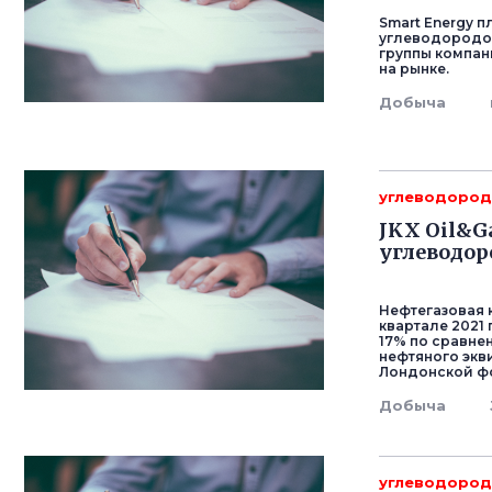
Smart Energy п
углеводородо
группы компани
на рынке.
Добыча
углеводоро
JKX Oil&G
углеводор
Нефтегазовая 
квартале 2021
17% по сравнен
нефтяного экв
Лондонской ф
Добыча
углеводоро