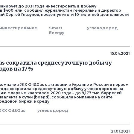
ланирует до 2031 года инвестировать в добычу
в $400 млн, сообщил журналистам генеральный директор
й Сергей Глазунов, презентуя итоги 10-тилетней деятельности
инвестирование
Smart
углеводород
Energy
д
15.04.2021
as сократила среднесуточную добычу
одов на 17%
компания JKX Oil&Gas с активами в Украине и России в первом
 года сократила среднесуточную добычу углеводородов на
ию с первым кварталом 2020 года – до 9,177 тыс. баррелей
ивалента в сутки (boepd), сообщила компания на сайте
ондовой биржи в среду.
JKX Oil&Gas
углеводород
д
21.01.2021