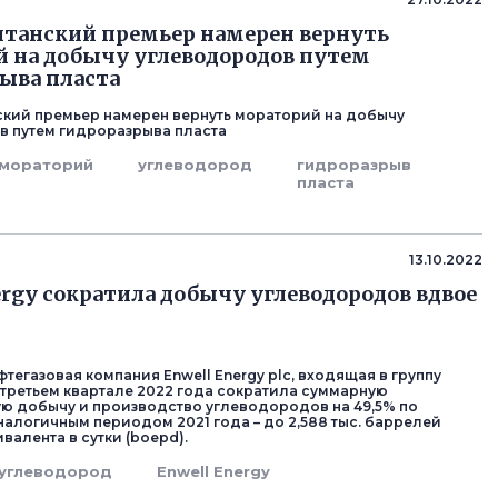
д
танский премьер намерен вернуть
 на добычу углеводородов путем
ыва пласта
кий премьер намерен вернуть мораторий на добычу
 путем гидроразрыва пласта
мораторий
углеводород
гидроразрыв
пласта
д
13.10.2022
ergy сократила добычу углеводородов вдвое
тегазовая компания Enwell Energy plc, входящая в группу
в третьем квартале 2022 года сократила суммарную
ю добычу и производство углеводородов на 49,5% по
налогичным периодом 2021 года – до 2,588 тыс. баррелей
валента в сутки (boepd).
углеводород
Enwell Energy