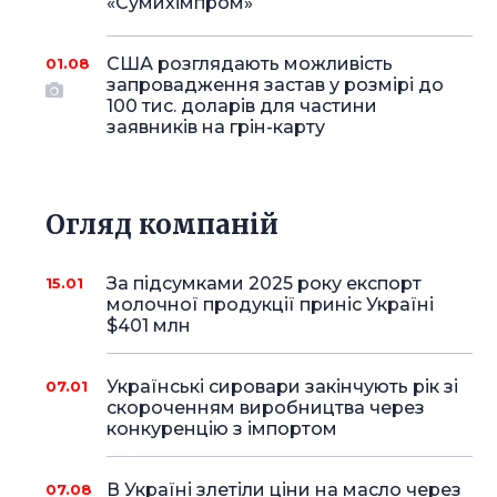
«Сумихімпром»
США розглядають можливість
01.08
запровадження застав у розмірі до
100 тис. доларів для частини
заявників на грін-карту
Огляд компаній
За підсумками 2025 року експорт
15.01
молочної продукції приніс Україні
$401 млн
Українські сировари закінчують рік зі
07.01
скороченням виробництва через
конкуренцію з імпортом
В Україні злетіли ціни на масло через
07.08