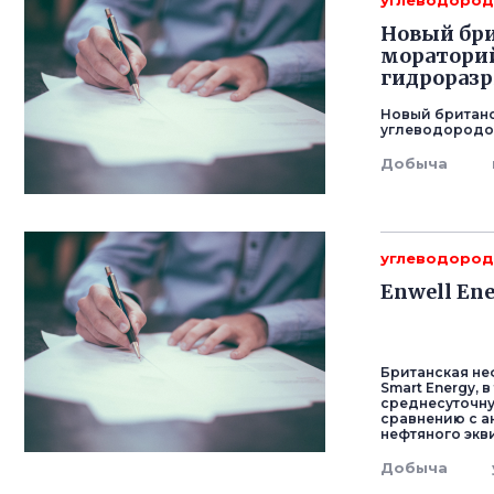
углеводоро
Новый бри
мораторий
гидроразр
Новый британс
углеводородов
Добыча
углеводоро
Enwell En
Британская неф
Smart Energy, 
среднесуточну
сравнению с а
нефтяного экви
Добыча