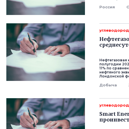
Россия
углеводоро
Нефтегазо
среднесут
Нефтегазовая 
полугодии 202
11% по сравнен
нефтяного экв
Лондонской ф
Добыча
углеводоро
Smart Ene
проинвест