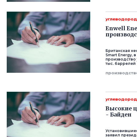
углеводоро
Enwell En
производс
Британская неф
Smart Energy,
производство 
тыс. баррелей 
производств
углеводоро
Высокие ц
- Байден
Установившиес
заявил презид