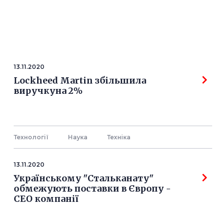
13.11.2020
Lockheed Martin збільшила
виручкуна 2%
Технології
Наука
Технiка
13.11.2020
Українському "Стальканату"
обмежують поставки в Європу -
СЕО компанії