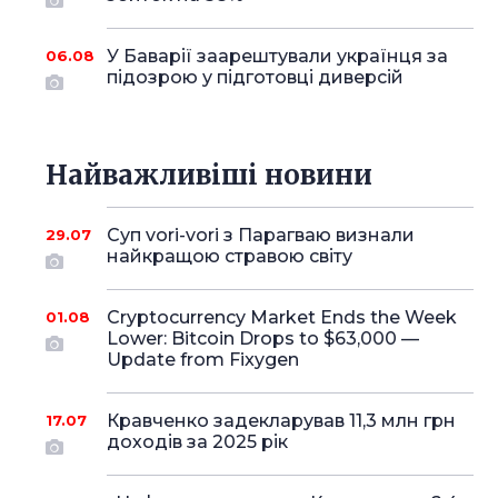
У Баварії заарештували українця за
06.08
підозрою у підготовці диверсій
Найважливіші новини
Суп vori-vori з Парагваю визнали
29.07
найкращою стравою світу
Cryptocurrency Market Ends the Week
01.08
Lower: Bitcoin Drops to $63,000 —
Update from Fixygen
Кравченко задекларував 11,3 млн грн
17.07
доходів за 2025 рік