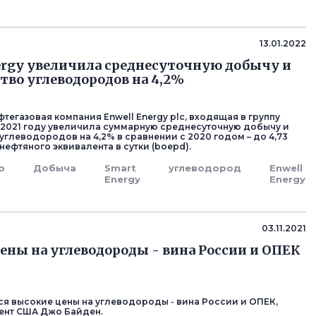
д
13.01.2022
ergy увеличила среднесуточную добычу и
тво углеводородов на 4,2%
тегазовая компания Enwell Energy plc, входящая в группу
 в 2021 году увеличила суммарную среднесуточную добычу и
углеводородов на 4,2% в сравнении с 2020 годом – до 4,73
нефтяного эквивалента в сутки (boepd).
о
Добыча
Smart
углеводород
Enwell
Energy
Energy
д
03.11.2021
ены на углеводороды - вина России и ОПЕК
я высокие цены на углеводороды - вина России и ОПЕК,
ент США Джо Байден.