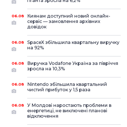
гіганта зросла на 6,2%
Киянам доступний новий онлайн-
06.08
сервіс — замовлення архівних
довідок
SpaceX збільшила квартальну виручку
06.08
на 92%
Виручка Vodafone Україна за півріччя
06.08
зросла на 10,3%
Nintendo збільшила квартальний
06.08
чистий прибуток у 1,5 раза
У Молдові наростають проблеми в
06.08
енергетиці, не виключені планові
відключення