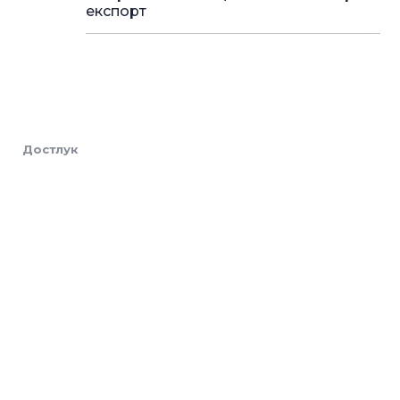
експорт
Достлук