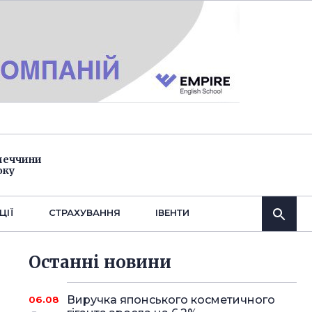
імеччини
оку
ЦІЇ
СТРАХУВАННЯ
IВЕНТИ
Останнi новини
Виручка японського косметичного
06.08