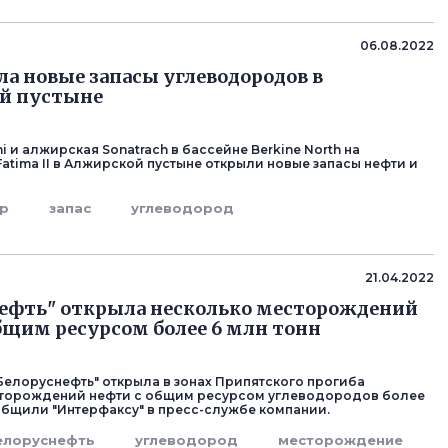
д
06.08.2022
ла новые запасы углеводородов в
й пустыне
i и алжирская Sonatrach в бассейне Berkine North на
Fatima II в Алжирской пустыне открыли новые запасы нефти и
р
запас
углеводород
д
21.04.2022
ефть" открыла несколько месторождений
бщим ресурсом более 6 млн тонн
Белоруснефть" открыла в зонах Припятского прогиба
сторождений нефти с общим ресурсом углеводородов более
ообщили "Интерфаксу" в пресс-службе компании.
елоруснефть
углеводород
месторождение