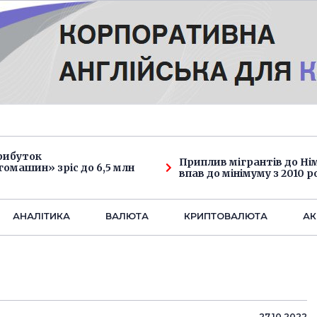
рибуток
Приплив мігрантів до Н
омашин» зріс до 6,5 млн
впав до мінімуму з 2010 р
АНАЛIТИКА
ВАЛЮТА
КРИПТОВАЛЮТА
АК
27.10.2022