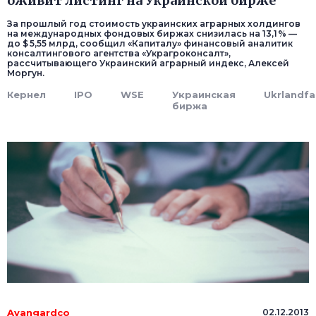
оживит листинг на Украинской бирже
За прошлый год стоимость украинских аграрных холдингов
на международных фондовых биржах снизилась на 13,1 % —
до $ 5,55 млрд, сообщил «Капиталу» финансовый аналитик
консалтингового агентства «Украгроконсалт»,
рассчитывающего Украинский аграрный индекс, Алексей
Моргун.
Кернел
IPO
WSE
Украинская
Ukrlandf
биржа
Avangardco
02.12.2013