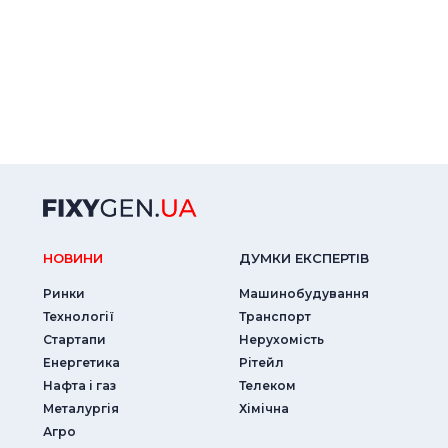
НОВИНИ
ДУМКИ ЕКСПЕРТIВ
Ринки
Машинобудування
Технології
Транспорт
Стартапи
Нерухомість
Енергетика
Рітейл
Нафта і газ
Телеком
Металургія
Хімічна
Агро