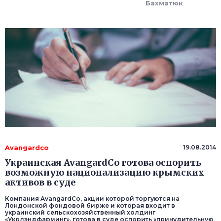
Бахматюк
Avangardco
19.08.2014
Украинская AvangardCo готова оспорить
возможную национализацию крымских
активов в суде
Компания AvangardCo, акции которой торгуются на
Лондонской фондовой бирже и которая входит в
украинский сельскохозяйственный холдинг
«Укрлэндфарминг», готова в суде оспорить «принудительную