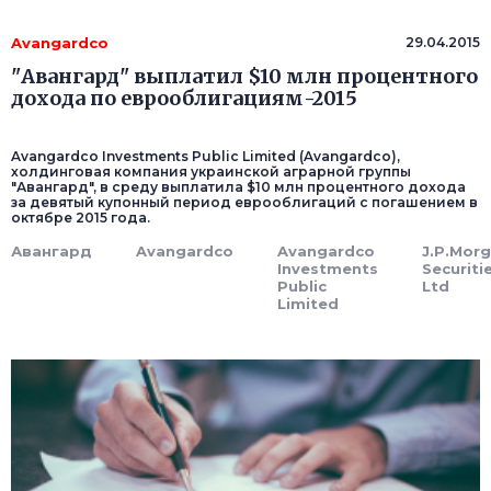
Avangardco
29.04.2015
"Авангард" выплатил $10 млн процентного
дохода по еврооблигациям-2015
Avangardco Investments Public Limited (Avangardco),
холдинговая компания украинской аграрной группы
"Авангард", в среду выплатила $10 млн процентного дохода
за девятый купонный период еврооблигаций с погашением в
октябре 2015 года.
Авангард
Avangardco
Avangardco
J.P.Mor
Investments
Securiti
Public
Ltd
Limited