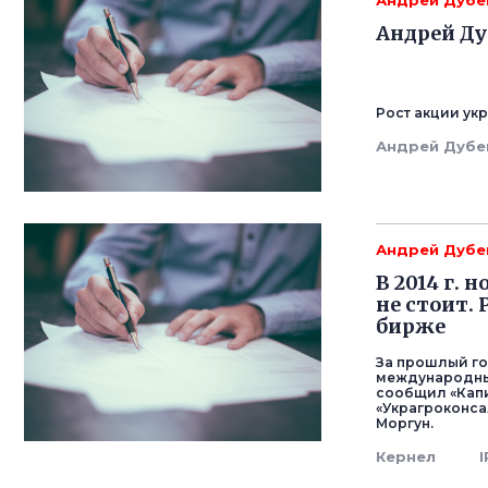
Андрей Дубе
Андрей Ду
Рост акции ук
Андрей Дубе
Андрей Дубе
В 2014 г.
не стоит.
бирже
За прошлый го
международных
сообщил «Капи
«Украгроконса
Моргун.
Кернел