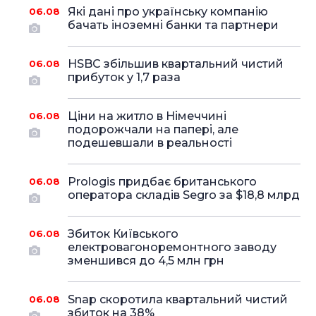
Які дані про українську компанію
06.08
бачать іноземні банки та партнери
HSBC збільшив квартальний чистий
06.08
прибуток у 1,7 раза
Ціни на житло в Німеччині
06.08
подорожчали на папері, але
подешевшали в реальності
Prologis придбає британського
06.08
оператора складів Segro за $18,8 млрд
Збиток Київського
06.08
електровагоноремонтного заводу
зменшився до 4,5 млн грн
Snap скоротила квартальний чистий
06.08
збиток на 38%