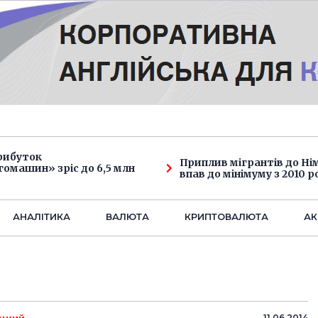
рибуток
Приплив мігрантів до Н
омашин» зріс до 6,5 млн
впав до мінімуму з 2010 р
АНАЛIТИКА
ВАЛЮТА
КРИПТОВАЛЮТА
АК
11.06.2014