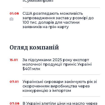
«Сумихімпром»
США розглядають можливість
01.08
запровадження застав у розмірі до
100 тис. доларів для частини
заявників на грін-карту
Огляд компаній
За підсумками 2025 року експорт
15.01
молочної продукції приніс Україні
$401 млн
Українські сировари закінчують рік зі
07.01
скороченням виробництва через
конкуренцію з імпортом
В Україні злетіли ціни на масло через
07.08