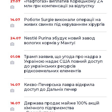
«Нафтогаз» виплатив Корецькому 2,4
27.07
млн грн компенсації за відпустку
Роботи Surgie виконали операції на
14.07
живих свинях під керуванням хірургів
Nestlé Purina збудує новий завод
24.07
вологих кормів у Мантуї
Трамп заявив, що угода про надра з
01.08
Україною надає США повний доступ
до українських ресурсів
рідкоземельних елементів
Києво-Печерська лавра відкрила
14.07
доступ до Дальніх печер
Держава продає майже 100% акцій
16.07
хімічного підприємства