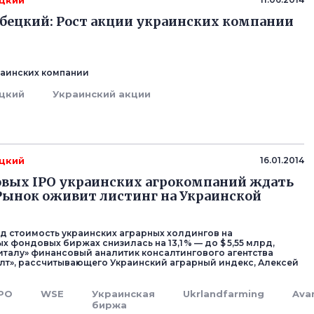
цкий
бецкий: Рост акции украинских компании
раинских компании
цкий
Украинский акции
цкий
16.01.2014
 новых IPO украинских агрокомпаний ждать
 Рынок оживит листинг на Украинской
д стоимость украинских аграрных холдингов на
 фондовых биржах снизилась на 13,1 % — до $ 5,55 млрд,
талу» финансовый аналитик консалтингового агентства
лт», рассчитывающего Украинский аграрный индекс, Алексей
IPO
WSE
Украинская
Ukrlandfarming
Ava
биржа