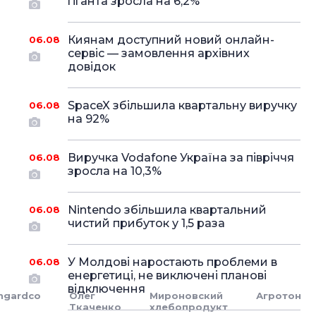
гіганта зросла на 6,2%
Киянам доступний новий онлайн-
06.08
сервіс — замовлення архівних
довідок
SpaceX збільшила квартальну виручку
06.08
на 92%
Виручка Vodafone Україна за півріччя
06.08
зросла на 10,3%
Nintendo збільшила квартальний
06.08
чистий прибуток у 1,5 раза
У Молдові наростають проблеми в
06.08
енергетиці, не виключені планові
відключення
ngardco
Олег
Мироновский
Агротон
Ткаченко
хлебопродукт