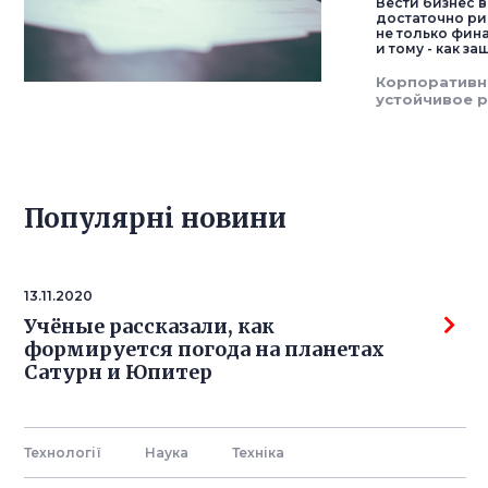
Вести бизнес в
достаточно ри
не только фин
и тому - как з
Корпоративн
устойчивое р
Популярнi новини
13.11.2020
Учёные рассказали, как
формируется погода на планетах
Сатурн и Юпитер
Технології
Наука
Технiка