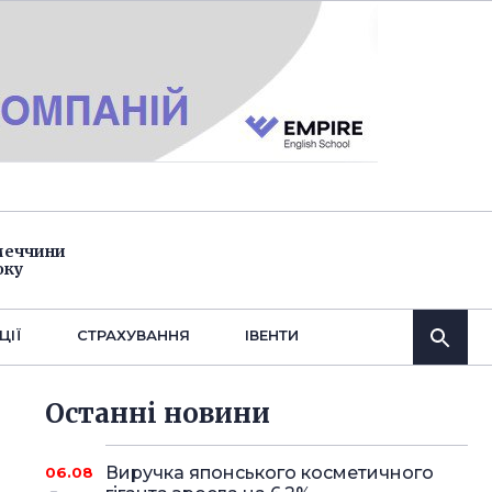
імеччини
оку
ЦІЇ
СТРАХУВАННЯ
IВЕНТИ
Останнi новини
Виручка японського косметичного
06.08