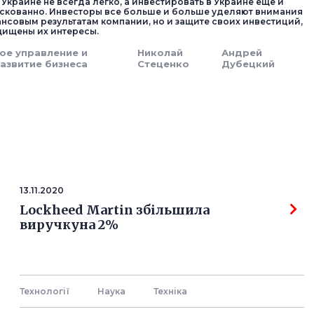
 Украине не всегда легко, а инвестировать в Украине еще и
скованно. Инвесторы все больше и больше уделяют внимания
ансовым результатам компании, но и защите своих инвестиций,
ащищены их интересы.
ое управление и
Николай
Андрей
азвитие бизнеса
Стеценко
Дубецкий
13.11.2020
Lockheed Martin збільшила
виручкуна 2%
Технології
Наука
Технiка