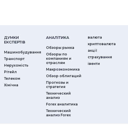
ДУМКИ
АНАЛIТИКА
валюта
ЕКСПЕРТIВ
криптовалюта
Обзоры рынка
акції
Машинобудування
Обзоры по
страхування
компаниям и
Транспорт
отраслям
iвенти
Нерухомість
Макроэкономика
Рітейл
Обзор облигаций
Телеком
Прогнозы и
Хімічна
стратегия
Технический
анализ
Forex аналитика
Технический
анализ Forex