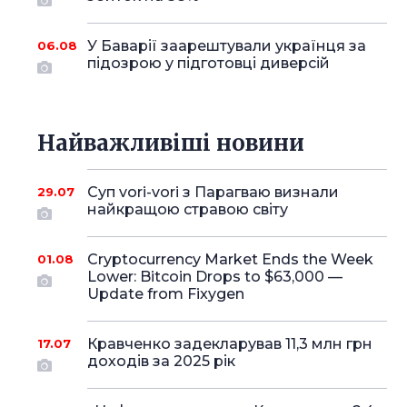
У Баварії заарештували українця за
06.08
підозрою у підготовці диверсій
Найважливіші новини
Суп vori-vori з Парагваю визнали
29.07
найкращою стравою світу
Cryptocurrency Market Ends the Week
01.08
Lower: Bitcoin Drops to $63,000 —
Update from Fixygen
Кравченко задекларував 11,3 млн грн
17.07
доходів за 2025 рік