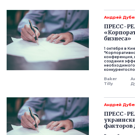
Андрей Дубе
ПРЕСС-РЕЛ
«Корпорат
бизнеса»
1 октября в К
"Корпоративно
конференция, 
создания эффе
необходимого 
конкурентоспо
Baker
А
Tilly
Д
Андрей Дубе
ПРЕСС-РЕЛ
украински
факторов 