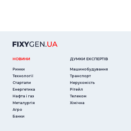
НОВИНИ
ДУМКИ ЕКСПЕРТIВ
Ринки
Машинобудування
Технології
Транспорт
Стартапи
Нерухомість
Енергетика
Рітейл
Нафта і газ
Телеком
Металургія
Хімічна
Агро
Банки