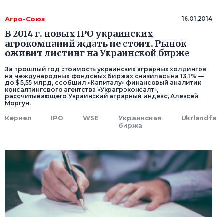
Агро-Союз
16.01.2014
В 2014 г. новых IPO украинских
агрокомпаний ждать не стоит. Рынок
оживит листинг на Украинской бирже
За прошлый год стоимость украинских аграрных холдингов
на международных фондовых биржах снизилась на 13,1 % —
до $ 5,55 млрд, сообщил «Капиталу» финансовый аналитик
консалтингового агентства «Украгроконсалт»,
рассчитывающего Украинский аграрный индекс, Алексей
Моргун.
Кернел
IPO
WSE
Украинская
Ukrlandf
биржа