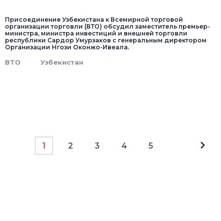
Присоединение Узбекистана к Всемирной торговой
организации торговли (ВТО) обсудил заместитель премьер-
министра, министра инвестиций и внешней торговли
республики Сардор Умурзаков с генеральным директором
Организации Нгози Оконжо-Ивеала.
ВТО
Узбекистан
1
2
3
4
5