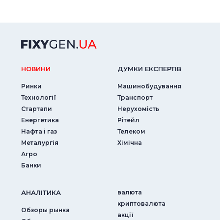
НОВИНИ
ДУМКИ ЕКСПЕРТIВ
Ринки
Машинобудування
Технології
Транспорт
Стартапи
Нерухомість
Енергетика
Рітейл
Нафта і газ
Телеком
Металургія
Хімічна
Агро
Банки
АНАЛIТИКА
валюта
криптовалюта
Обзоры рынка
акції