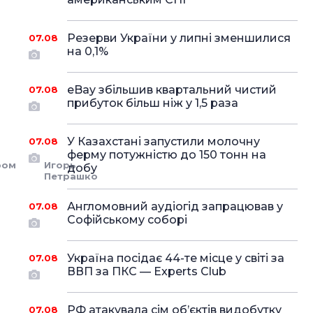
Резерви України у липні зменшилися
07.08
на 0,1%
eBay збільшив квартальний чистий
07.08
прибуток більш ніж у 1,5 раза
У Казахстані запустили молочну
07.08
ферму потужністю до 150 тонн на
ром
Игорь
добу
Петрашко
Англомовний аудіогід запрацював у
07.08
Софійському соборі
Україна посідає 44-те місце у світі за
07.08
ВВП за ПКС — Experts Club
РФ атакувала сім об’єктів видобутку
07.08