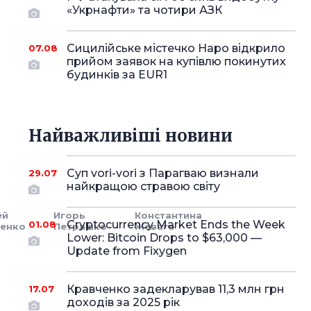
«Укрнафти» та чотири АЗК
Сицилійське містечко Наро відкрило
07.08
прийом заявок на купівлю покинутих
будинків за EUR1
Найважливіші новини
Суп vori-vori з Парагваю визнали
29.07
найкращою стравою світу
ей
Игорь
Константина
Cryptocurrency Market Ends the Week
01.08
сенко
Петрашко
Жеваго
Lower: Bitcoin Drops to $63,000 —
Update from Fixygen
Кравченко задекларував 11,3 млн грн
17.07
доходів за 2025 рік