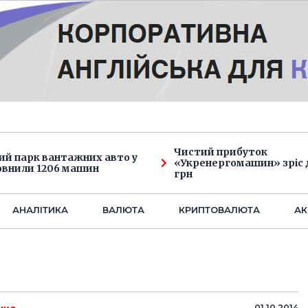
Чистий прибуток
ий парк вантажних авто у
«Укренергомашин» зріс д
овнили 1206 машин
грн
АНАЛIТИКА
ВАЛЮТА
КРИПТОВАЛЮТА
АК
01.10.2014