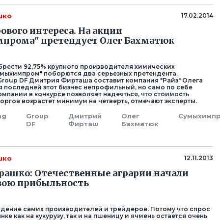
шко
17.02.2014
рового интереса. На акции
прома" претендует Олег Бахматюк
брести 92,75% крупного производителя химических
мыхимпром" поборются два серьезных претендента.
roup DF Дмитрия Фирташа составит компания "Райз" Олега
я последней этот бизнес непрофильный, но само по себе
омпании в конкурсе позволяет надеяться, что стоимость
торгов возрастет минимум на четверть, отмечают эксперты.
ng
Group
Дмитрий
Олег
Сумыхимп
DF
Фирташ
Бахматюк
шко
12.11.2013
рашко: Отечественные аграрии начали
вою прибыльность
дение самих производителей и трейдеров. Потому что спрос
ке как на кукурузу, так и на пшеницу и ячмень остается очень