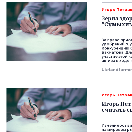
Игорь Петра
Зерна здо
"Сумыхим
За право прио
удобрений "Су
Конкуренцию G
Бахматюка. Дл
участие этой к
актива в ходе 
Ukrlandfarmi
Игорь Петра
Игорь Пет
считать с
Изменилось ви
на мировом рын