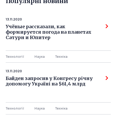
Популярнi новини
13.11.2020
Учёные рассказали, как
формируется погода на планетах
Сатурн и Юпитер
Технології
Наука
Технiка
13.11.2020
Байден запросив у Конгресу річну
допомогу Україні на $61,4 млрд
Технології
Наука
Технiка