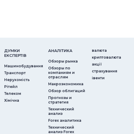
ДУМКИ
АНАЛIТИКА
валюта
ЕКСПЕРТIВ
криптовалюта
Обзоры рынка
акції
Машинобудування
Обзоры по
страхування
компаниям и
Транспорт
отраслям
iвенти
Нерухомість
Макроэкономика
Рітейл
Обзор облигаций
Телеком
Прогнозы и
Хімічна
стратегия
Технический
анализ
Forex аналитика
Технический
анализ Forex