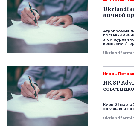
Игорь Петра
Ukrlandfa
яичной пр
Агропромышлен
поставки яичн
этом журналис
компании Игор
Ukrlandfarmi
Игорь Петра
ИК SP Adv
советник
Киев, 31 марта
соглашение о 
Ukrlandfarmi