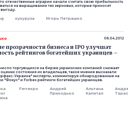
то отечественные аграрии начали считать свою прибыльность
ваться на выращивании тех зерновых, которые приносят
выгоду.
ng
кукуруза
Игорь Петрашко
шко
06.04.2012
 прозрачности бизнеса и IPO улучшат
ость рейтингов богатейших украинцев –
число торгующихся на бирже украинских компаний снижает
 оценки состояния их владельцев, такое мнение высказали
терфакс-Украина" эксперты, комментируя обнародованные на
и "Фокус" и Forbes рейтинги богатейших украинцев.
йка
Ferrexpo
Андрей
Альтана
Андр
лог
Приходько
Капитал
Тара
ина