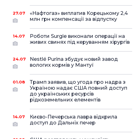
«Нафтогаз» виплатив Корецькому 2,4
27.07
млн грн компенсації за відпустку
Роботи Surgie виконали операції на
14.07
живих свинях під керуванням хірургів
Nestlé Purina збудує новий завод
24.07
вологих кормів у Мантуї
Трамп заявив, що угода про надра з
01.08
Україною надає США повний доступ
до українських ресурсів
рідкоземельних елементів
Києво-Печерська лавра відкрила
14.07
доступ до Дальніх печер