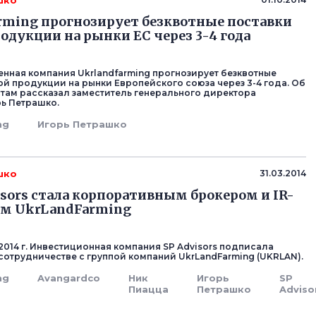
шко
rming прогнозирует безквотные поставки
одукции на рынки ЕС через 3-4 года
ная компания Ukrlandfarming прогнозирует безквотные
ой продукции на рынки Европейского союза через 3-4 года. Об
там рассказал заместитель генерального директора
ь Петрашко.
ng
Игорь Петрашко
шко
31.03.2014
isors стала корпоративным брокером и IR-
ом UkrLandFarming
 2014 г. Инвестиционная компания SP Advisors подписала
сотрудничестве с группой компаний UkrLandFarming (UKRLAN).
ng
Avangardco
Ник
Игорь
SP
Пиацца
Петрашко
Adviso