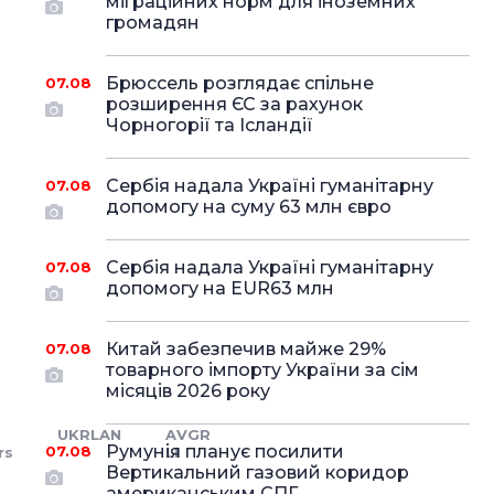
міграційних норм для іноземних
громадян
Брюссель розглядає спільне
07.08
розширення ЄС за рахунок
Чорногорії та Ісландії
Сербія надала Україні гуманітарну
07.08
допомогу на суму 63 млн євро
Сербія надала Україні гуманітарну
07.08
допомогу на EUR63 млн
Китай забезпечив майже 29%
07.08
товарного імпорту України за сім
місяців 2026 року
UKRLAN
AVGR
Румунія планує посилити
07.08
rs
LI
Вертикальний газовий коридор
американським СПГ