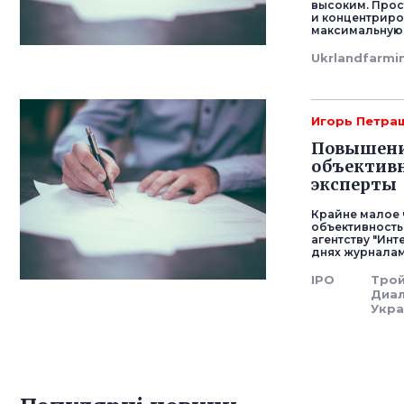
высоким. Прос
и концентриро
максимальную 
Ukrlandfarmi
Игорь Петра
Повышение
объективн
эксперты
Крайне малое 
объективность
агентству "Ин
днях журналам
IPO
Тро
Диа
Укра