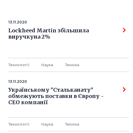
13.11.2020
Lockheed Martin збільшила
виручкуна 2%
Технології
Наука
Технiка
13.11.2020
Українському "Стальканату"
обмежують поставки в Європу -
СЕО компанії
Технології
Наука
Технiка