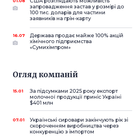
США розглядають можливість
01.08
запровадження застав у розмірі до
100 тис. доларів для частини
заявників на грін-карту
Держава продає майже 100% акцій
16.07
хімічного підприємства
«Сумихімпром»
Огляд компаній
За підсумками 2025 року експорт
15.01
молочної продукції приніс Україні
$401 млн
Українські сировари закінчують рік зі
07.01
скороченням виробництва через
конкуренцію з імпортом