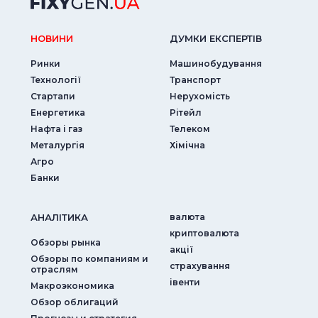
НОВИНИ
ДУМКИ ЕКСПЕРТIВ
Ринки
Машинобудування
Технології
Транспорт
Стартапи
Нерухомість
Енергетика
Рітейл
Нафта і газ
Телеком
Металургія
Хімічна
Агро
Банки
АНАЛIТИКА
валюта
криптовалюта
Обзоры рынка
акції
Обзоры по компаниям и
страхування
отраслям
iвенти
Макроэкономика
Обзор облигаций