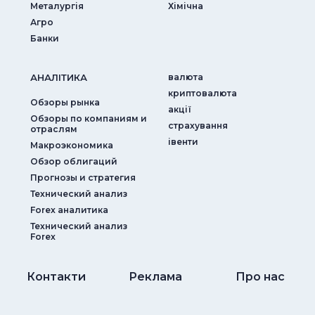
Металургія
Хімічна
Агро
Банки
АНАЛIТИКА
валюта
криптовалюта
Обзоры рынка
акції
Обзоры по компаниям и
страхування
отраслям
iвенти
Макроэкономика
Обзор облигаций
Прогнозы и стратегия
Технический анализ
Forex аналитика
Технический анализ
Forex
Контакти
Реклама
Про нас