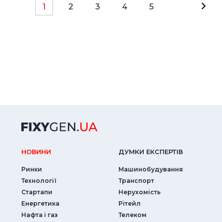
1
2
3
4
5
НОВИНИ
ДУМКИ ЕКСПЕРТIВ
Ринки
Машинобудування
Технології
Транспорт
Стартапи
Нерухомість
Енергетика
Рітейл
Нафта і газ
Телеком