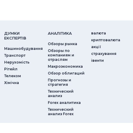
ДУМКИ
АНАЛIТИКА
валюта
ЕКСПЕРТIВ
криптовалюта
Обзоры рынка
акції
Машинобудування
Обзоры по
страхування
компаниям и
Транспорт
отраслям
iвенти
Нерухомість
Макроэкономика
Рітейл
Обзор облигаций
Телеком
Прогнозы и
Хімічна
стратегия
Технический
анализ
Forex аналитика
Технический
анализ Forex