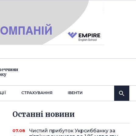
імеччини
оку
ЦІЇ
СТРАХУВАННЯ
IВЕНТИ
Останнi новини
Чистий прибуток Укрсиббанку за
07.08