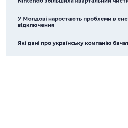
Nintendo збільшила квартальний чистий
У Молдові наростають проблеми в енер
відключення
Які дані про українську компанію бача