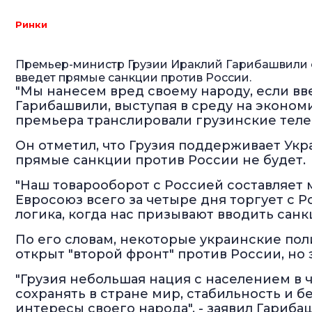
Ринки
Премьер-министр Грузии Ираклий Гарибашвили сч
введет прямые санкции против России.
"Мы нанесем вред своему народу, если вве
Гарибашвили, выступая в среду на эконом
премьера транслировали грузинские теле
Он отметил, что Грузия поддерживает Укр
прямые санкции против России не будет.
"Наш товарооборот с Россией составляет 
Евросоюз всего за четыре дня торгует с Ро
логика, когда нас призывают вводить санк
По его словам, некоторые украинские поли
открыт "второй фронт" против России, но 
"Грузия небольшая нация с населением в 
сохранять в стране мир, стабильность и б
интересы своего народа", - заявил Гариба