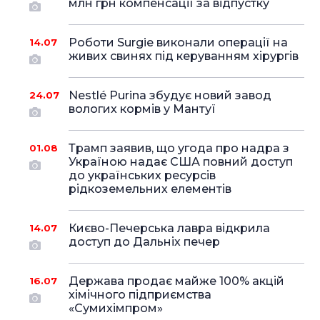
млн грн компенсації за відпустку
Роботи Surgie виконали операції на
14.07
живих свинях під керуванням хірургів
Nestlé Purina збудує новий завод
24.07
вологих кормів у Мантуї
Трамп заявив, що угода про надра з
01.08
Україною надає США повний доступ
до українських ресурсів
рідкоземельних елементів
Києво-Печерська лавра відкрила
14.07
доступ до Дальніх печер
Держава продає майже 100% акцій
16.07
хімічного підприємства
«Сумихімпром»