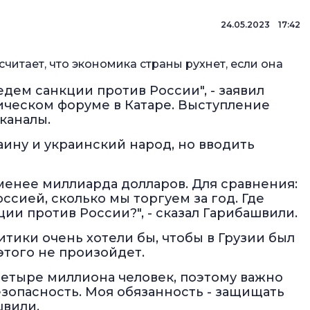
24.05.2023 17:42
итает, что экономика страны рухнет, если она
дем санкции против России", - заявил
ическом форуме в Катаре. Выступление
каналы.
аину и украинский народ, но вводить
менее миллиарда долларов. Для сравнения:
ссией, сколько мы торгуем за год. Где
ции против России?", - сказал Гарибашвили.
тики очень хотели бы, чтобы в Грузии был
этого не произойдет.
четыре миллиона человек, поэтому важно
езопасность. Моя обязанность - защищать
швили.