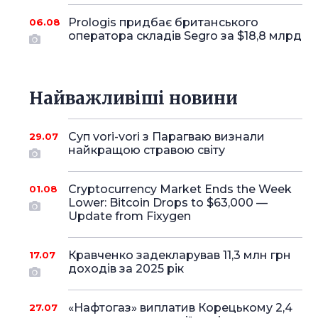
Prologis придбає британського
06.08
оператора складів Segro за $18,8 млрд
Найважливіші новини
Суп vori-vori з Парагваю визнали
29.07
найкращою стравою світу
Cryptocurrency Market Ends the Week
01.08
Lower: Bitcoin Drops to $63,000 —
Update from Fixygen
Кравченко задекларував 11,3 млн грн
17.07
доходів за 2025 рік
«Нафтогаз» виплатив Корецькому 2,4
27.07