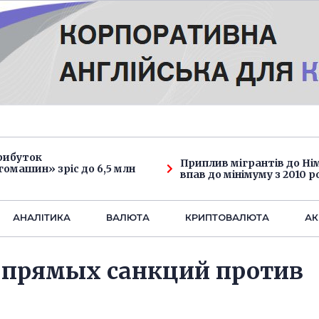
рибуток
Приплив мігрантів до Н
омашин» зріс до 6,5 млн
впав до мінімуму з 2010 р
АНАЛIТИКА
ВАЛЮТА
КРИПТОВАЛЮТА
АК
ь прямых санкций против