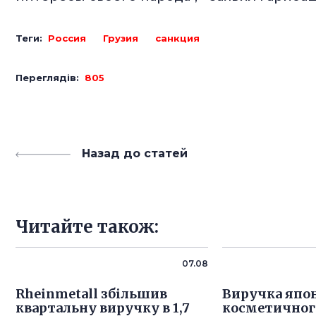
Теги:
Россия
Грузия
санкция
Переглядів:
805
Назад до статей
Читайте також:
07.08
Rheinmetall збільшив
Виручка япо
квартальну виручку в 1,7
косметичного