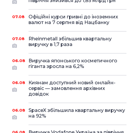
півріччя знизився до 1,85 млрд грн
Офіційні курси гривні до іноземних
07.08
валют на 7 серпня від Нацбанку
Rheinmetall збільшив квартальну
07.08
виручку в 1,7 раза
Виручка японського косметичного
06.08
гіганта зросла на 6,2%
Киянам доступний новий онлайн-
06.08
сервіс — замовлення архівних
довідок
SpaceX збільшила квартальну виручку
06.08
на 92%
Виручка Vodafone Україна за півріччя
06.08