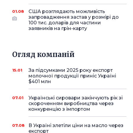
США розглядають можливість
01.08
запровадження застав у розмірі до
100 тис. доларів для частини
заявників на грін-карту
Огляд компаній
За підсумками 2025 року експорт
15.01
молочної продукції приніс Україні
$401 млн
Українські сировари закінчують рік зі
07.01
скороченням виробництва через
конкуренцію з імпортом
В Україні злетіли ціни на масло через
07.08
експорт